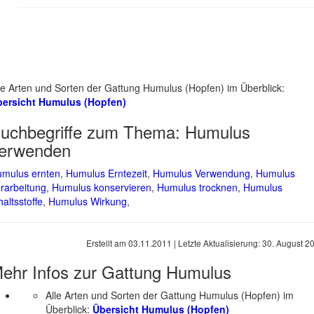
le Arten und Sorten der Gattung Humulus (Hopfen) im Überblick:
ersicht Humulus (Hopfen)
uchbegriffe zum Thema:
Humulus
erwenden
mulus ernten
,
Humulus Erntezeit
,
Humulus Verwendung
,
Humulus
rarbeitung
,
Humulus konservieren
,
Humulus trocknen
,
Humulus
haltsstoffe
,
Humulus Wirkung
,
Erstellt am
03.11.2011
| Letzte Aktualisierung:
30. August 2
ehr Infos zur Gattung
Humulus
Alle Arten und Sorten der Gattung Humulus (Hopfen) im
Überblick:
Übersicht Humulus (Hopfen)