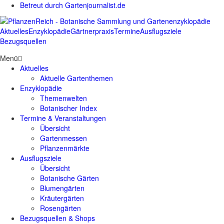
Betreut durch Gartenjournalist.de
Aktuelles
Enzyklopädie
Gärtnerpraxis
Termine
Ausflugsziele
Bezugsquellen
Menü
Aktuelles
Aktuelle Gartenthemen
Enzyklopädie
Themenwelten
Botanischer Index
Termine & Veranstaltungen
Übersicht
Gartenmessen
Pflanzenmärkte
Ausflugsziele
Übersicht
Botanische Gärten
Blumengärten
Kräutergärten
Rosengärten
Bezugsquellen & Shops