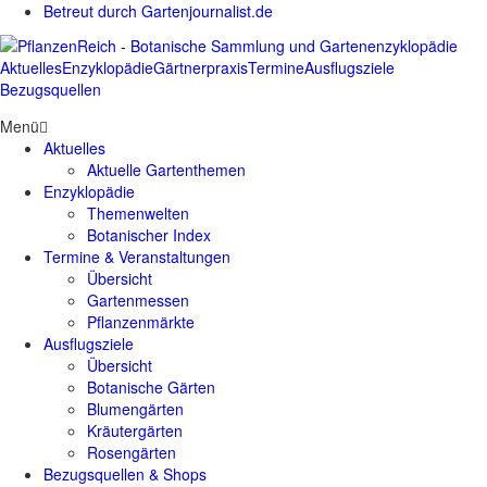
Betreut durch Gartenjournalist.de
Aktuelles
Enzyklopädie
Gärtnerpraxis
Termine
Ausflugsziele
Bezugsquellen
Menü
Aktuelles
Aktuelle Gartenthemen
Enzyklopädie
Themenwelten
Botanischer Index
Termine & Veranstaltungen
Übersicht
Gartenmessen
Pflanzenmärkte
Ausflugsziele
Übersicht
Botanische Gärten
Blumengärten
Kräutergärten
Rosengärten
Bezugsquellen & Shops