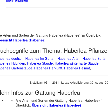
mehr erfahren
le Arten und Sorten der Gattung Haberlea (Haberlee) im Überblick:
ersicht Haberlea (Haberlee)
uchbegriffe zum Thema:
Haberlea Pflanze
berlea deutsch
,
Haberlea im Garten
,
Haberlea Arten
,
Haberlea Sorten
berlea Hybriden
,
Haberlea Staude
,
Haberlea winterharte Staude
,
berlea Gartenstaude
,
Haberlea Herkunft
,
Haberlea Heimat
,
Erstellt am
03.11.2011
| Letzte Aktualisierung:
30. August 2
ehr Infos zur Gattung
Haberlea
Alle Arten und Sorten der Gattung Haberlea (Haberlee) im
Überblick:
Übersicht Haberlea (Haberlee)