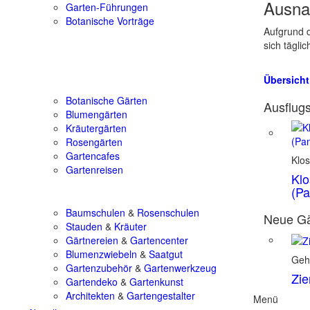
Ausna
Garten-Führungen
Botanische Vorträge
Aufgrund d
sich tägli
Übersicht
Botanische Gärten
Ausflugs
Blumengärten
Kräutergärten
Rosengärten
Gartencafes
Klos
Gartenreisen
Klo
(Pa
Baumschulen
&
Rosenschulen
Neue Gä
Stauden
&
Kräuter
Gärtnereien
&
Gartencenter
Blumenzwiebeln
&
Saatgut
Geh
Gartenzubehör
&
Gartenwerkzeug
Zie
Gartendeko
&
Gartenkunst
Architekten
&
Gartengestalter
Menü