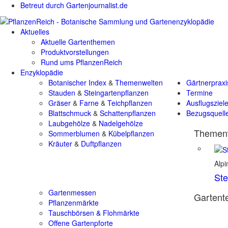
Betreut durch Gartenjournalist.de
Aktuelles
Aktuelle Gartenthemen
Produktvorstellungen
Rund ums PflanzenReich
Enzyklopädie
Botanischer Index
&
Themenwelten
Gärtnerpraxi
Stauden
&
Steingartenpflanzen
Termine
Gräser
&
Farne
&
Teichpflanzen
Ausflugsziel
Blattschmuck
&
Schattenpflanzen
Bezugsquell
Laubgehölze
&
Nadelgehölze
Themenw
Sommerblumen
&
Kübelpflanzen
Kräuter
&
Duftpflanzen
Alp
Ste
Gartenmessen
Gartente
Pflanzenmärkte
Tauschbörsen & Flohmärkte
Offene Gartenpforte