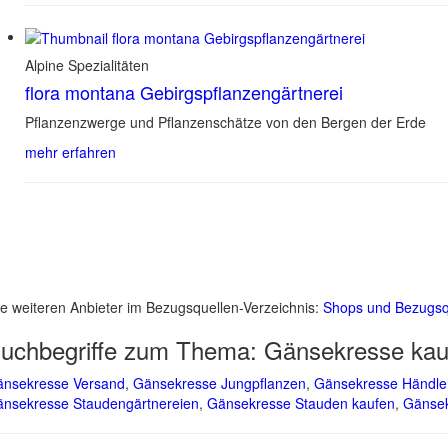
Alpine Spezialitäten
flora montana Gebirgspflanzengärtnerei
Pflanzenzwerge und Pflanzenschätze von den Bergen der Erde
mehr erfahren
le weiteren Anbieter im Bezugsquellen-Verzeichnis:
Shops und Bezugsq
uchbegriffe zum Thema:
Gänsekresse kau
nsekresse Versand
,
Gänsekresse Jungpflanzen
,
Gänsekresse Händle
nsekresse Staudengärtnereien
,
Gänsekresse Stauden kaufen
,
Gänsek