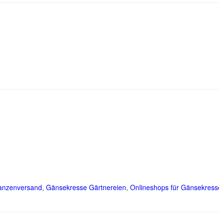
anzenversand
,
Gänsekresse Gärtnereien
,
Onlineshops für Gänsekress