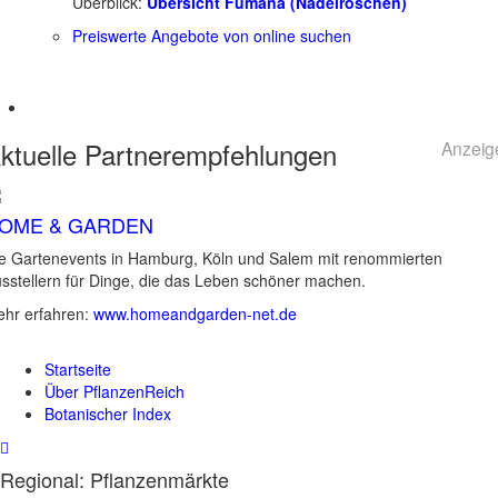
Überblick:
Übersicht Fumana (Nadelröschen)
Preiswerte Angebote von online suchen
ktuelle
Partnerempfehlungen
Anzeig
OME & GARDEN
e Gartenevents in Hamburg, Köln und Salem mit renommierten
sstellern für Dinge, die das Leben schöner machen.
hr erfahren:
www.homeandgarden-net.de
Startseite
Über PflanzenReich
Botanischer Index
Regional: Pflanzenmärkte