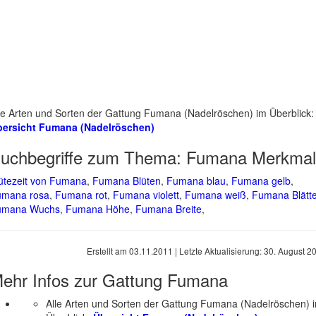
le Arten und Sorten der Gattung Fumana (Nadelröschen) im Überblick:
bersicht Fumana (Nadelröschen)
uchbegriffe zum Thema:
Fumana Merkmal
ütezeit von Fumana
,
Fumana Blüten
,
Fumana blau
,
Fumana gelb
,
umana rosa
,
Fumana rot
,
Fumana violett
,
Fumana weiß
,
Fumana Blätte
umana Wuchs
,
Fumana Höhe
,
Fumana Breite
,
Erstellt am
03.11.2011
| Letzte Aktualisierung:
30. August 2
ehr Infos zur Gattung
Fumana
Alle Arten und Sorten der Gattung Fumana (Nadelröschen) 