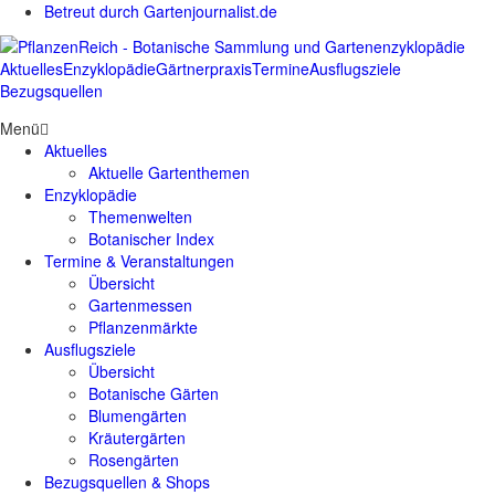
Betreut durch Gartenjournalist.de
Aktuelles
Enzyklopädie
Gärtnerpraxis
Termine
Ausflugsziele
Bezugsquellen
Menü
Aktuelles
Aktuelle Gartenthemen
Enzyklopädie
Themenwelten
Botanischer Index
Termine & Veranstaltungen
Übersicht
Gartenmessen
Pflanzenmärkte
Ausflugsziele
Übersicht
Botanische Gärten
Blumengärten
Kräutergärten
Rosengärten
Bezugsquellen & Shops