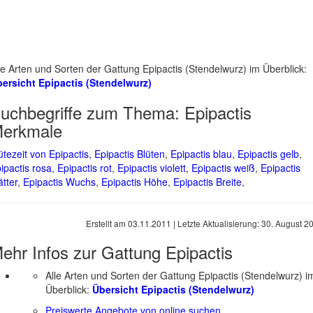
le Arten und Sorten der Gattung Epipactis (Stendelwurz) im Überblick:
ersicht Epipactis (Stendelwurz)
uchbegriffe zum Thema:
Epipactis
erkmale
ütezeit von Epipactis
,
Epipactis Blüten
,
Epipactis blau
,
Epipactis gelb
,
ipactis rosa
,
Epipactis rot
,
Epipactis violett
,
Epipactis weiß
,
Epipactis
ätter
,
Epipactis Wuchs
,
Epipactis Höhe
,
Epipactis Breite
,
Erstellt am
03.11.2011
| Letzte Aktualisierung:
30. August 2
ehr Infos zur Gattung
Epipactis
Alle Arten und Sorten der Gattung Epipactis (Stendelwurz) i
Überblick:
Übersicht Epipactis (Stendelwurz)
Preiswerte Angebote von online suchen