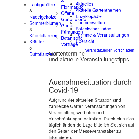
&
Aktuelles
Laubgehölze
Flohmärkte
Aktuelle Gartenthemen
&
Offene
Enzyklopädie
Nadelgehölze
Gartenpforte
Themenwelten
Sommerblumen
Garten-
Botanischer Index
&
Führungen
Termine & Veranstaltungen
Kübelpflanzen
Botanische
Übersicht
Kräuter
Vorträge
&
Veranstaltungen vorschlagen
Gartentermine
Duftpflanzen
und aktuelle Veranstaltungstipps
Ausnahmesituation durch
Covid-19
Aufgrund der aktuellen Situation sind
zahlreiche Garten-Veranstaltungen von
Veranstaltungsverboten und -
einschränkungen betroffen. Durch eine sich
täglich ändernde Lage bitte ich Sie, sich auf
den Seiten der Messeveranstalter zu
informieren.