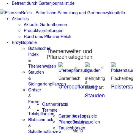
Betreut durch Gartenjournalist.de
Aktuelles
Aktuelle Gartenthemen
Produktvorstellungen
Rund ums PflanzenReich
Enzyklopädie
Botanischer
Themenwelten und
Index
Pflanzenkategorien
&
Themenwelten
Stauden
&
Gartenteich
mehrjährig
Flächenbe
&
Steingartenpflanzen
Uferbepflanzung
Polsters
winterhart
Gräser
Stauden
&
Farne
Gärtnerpraxis
&
Termine
Teichpflanzen
Gartenmessen
Ausflugsziele
Blattschmuck
Pflanzenmärkte
Bezugsquellen
&
Tauschbörsen
Menü
Schattenpflanzen