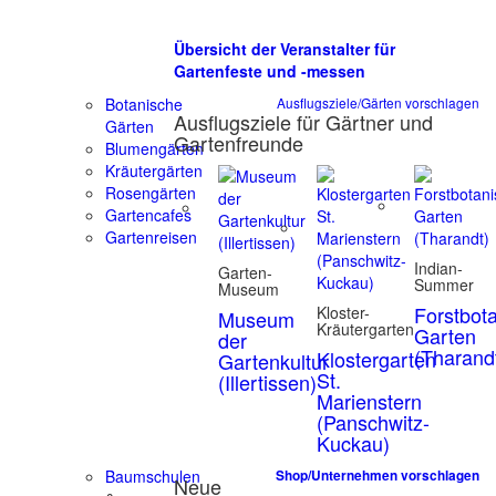
Übersicht der Veranstalter für
Gartenfeste und -messen
Botanische
Ausflugsziele/Gärten vorschlagen
Ausflugsziele für Gärtner und
Gärten
Gartenfreunde
Blumengärten
Kräutergärten
Rosengärten
Gartencafes
Gartenreisen
Indian-
Garten-
Summer
Museum
Forstbot
Kloster-
Museum
Kräutergarten
Garten
der
(Tharand
Klostergarten
Gartenkultur
St.
(Illertissen)
Marienstern
(Panschwitz-
Kuckau)
Baumschulen
Shop/Unternehmen vorschlagen
Neue