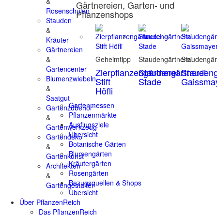
&
Gärtnereien, Garten- und
Rosenschulen
Pflanzenshops
Stauden
&
Kräuter
Gärtnereien
&
Geheimtipp
Staudengärtnerei
Staudengär
Gartencenter
Zierpflanzengärtnerei
Staudengärtnerei
Staudeng
Blumenzwiebeln
Stift
Stade
Gaissma
&
Höfli
Saatgut
Gartenmessen
Gartenzubehör
Pflanzenmärkte
&
Ausflugsziele
Gartenwerkzeug
Übersicht
Gartendeko
Botanische Gärten
&
Blumengärten
Gartenkunst
Kräutergärten
Architekten
Rosengärten
&
Bezugsquellen & Shops
Gartengestalter
Übersicht
Über PflanzenReich
Das PflanzenReich