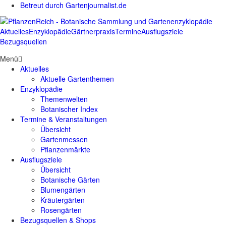
Betreut durch Gartenjournalist.de
Aktuelles
Enzyklopädie
Gärtnerpraxis
Termine
Ausflugsziele
Bezugsquellen
Menü
Aktuelles
Aktuelle Gartenthemen
Enzyklopädie
Themenwelten
Botanischer Index
Termine & Veranstaltungen
Übersicht
Gartenmessen
Pflanzenmärkte
Ausflugsziele
Übersicht
Botanische Gärten
Blumengärten
Kräutergärten
Rosengärten
Bezugsquellen & Shops