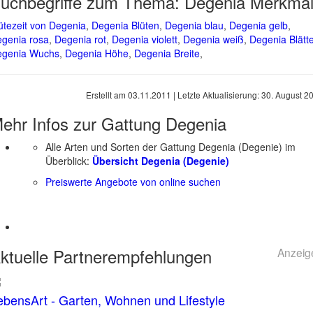
uchbegriffe zum Thema:
Degenia Merkma
ütezeit von Degenia
,
Degenia Blüten
,
Degenia blau
,
Degenia gelb
,
genia rosa
,
Degenia rot
,
Degenia violett
,
Degenia weiß
,
Degenia Blätte
egenia Wuchs
,
Degenia Höhe
,
Degenia Breite
,
Erstellt am
03.11.2011
| Letzte Aktualisierung:
30. August 2
ehr Infos zur Gattung
Degenia
Alle Arten und Sorten der Gattung Degenia (Degenie) im
Überblick:
Übersicht Degenia (Degenie)
Preiswerte Angebote von online suchen
ktuelle
Partnerempfehlungen
Anzeig
ebensArt - Garten, Wohnen und Lifestyle