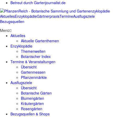
Betreut durch Gartenjournalist.de
Aktuelles
Enzyklopädie
Gärtnerpraxis
Termine
Ausflugsziele
Bezugsquellen
Menü
Aktuelles
Aktuelle Gartenthemen
Enzyklopädie
Themenwelten
Botanischer Index
Termine & Veranstaltungen
Übersicht
Gartenmessen
Pflanzenmärkte
Ausflugsziele
Übersicht
Botanische Gärten
Blumengärten
Kräutergärten
Rosengärten
Bezugsquellen & Shops