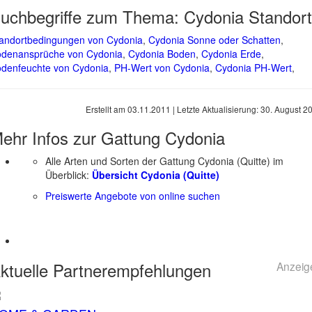
uchbegriffe zum Thema:
Cydonia Standort
andortbedingungen von Cydonia
,
Cydonia Sonne oder Schatten
,
denansprüche von Cydonia
,
Cydonia Boden
,
Cydonia Erde
,
denfeuchte von Cydonia
,
PH-Wert von Cydonia
,
Cydonia PH-Wert
,
Erstellt am
03.11.2011
| Letzte Aktualisierung:
30. August 2
ehr Infos zur Gattung
Cydonia
Alle Arten und Sorten der Gattung Cydonia (Quitte) im
Überblick:
Übersicht Cydonia (Quitte)
Preiswerte Angebote von online suchen
ktuelle
Partnerempfehlungen
Anzeig