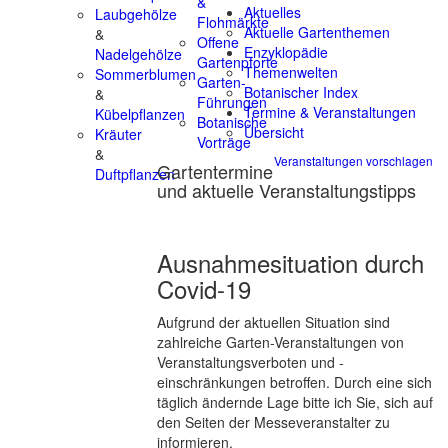
&
Aktuelles
Laubgehölze
Flohmärkte
Aktuelle Gartenthemen
&
Offene
Enzyklopädie
Nadelgehölze
Gartenpforte
Themenwelten
Sommerblumen
Garten-
Botanischer Index
&
Führungen
Termine & Veranstaltungen
Kübelpflanzen
Botanische
Übersicht
Kräuter
Vorträge
&
Veranstaltungen vorschlagen
Gartentermine
Duftpflanzen
und aktuelle Veranstaltungstipps
Ausnahmesituation durch
Covid-19
Aufgrund der aktuellen Situation sind
zahlreiche Garten-Veranstaltungen von
Veranstaltungsverboten und -
einschränkungen betroffen. Durch eine sich
täglich ändernde Lage bitte ich Sie, sich auf
den Seiten der Messeveranstalter zu
informieren.