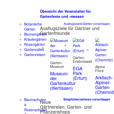
Übersicht der Veranstalter für
Gartenfeste und -messen
Botanische
Ausflugsziele/Gärten vorschlagen
Ausflugsziele für Gärtner und
Gärten
Gartenfreunde
Blumengärten
Kräutergärten
Rosengärten
Gartencafes
Gartenreisen
Garten-
Erlebniswelt
Garten-
Museum
Alpine
EGA
Flora
Park
Museum
Arktisch-
(Erfurt)
der
Alpiner-
Gartenkultur
Garten
(Illertissen)
(Chemnit
Baumschulen
Shop/Unternehmen vorschlagen
Neue
&
Gärtnereien, Garten- und
Rosenschulen
Pflanzenshops