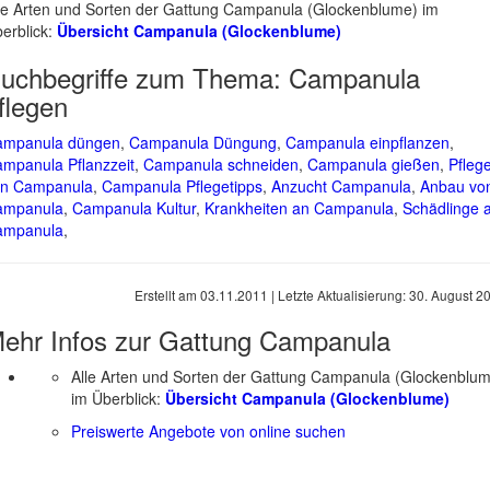
le Arten und Sorten der Gattung Campanula (Glockenblume) im
erblick:
Übersicht Campanula (Glockenblume)
uchbegriffe zum Thema:
Campanula
flegen
ampanula düngen
,
Campanula Düngung
,
Campanula einpflanzen
,
mpanula Pflanzzeit
,
Campanula schneiden
,
Campanula gießen
,
Pfleg
on Campanula
,
Campanula Pflegetipps
,
Anzucht Campanula
,
Anbau vo
ampanula
,
Campanula Kultur
,
Krankheiten an Campanula
,
Schädlinge 
ampanula
,
Erstellt am
03.11.2011
| Letzte Aktualisierung:
30. August 2
ehr Infos zur Gattung
Campanula
Alle Arten und Sorten der Gattung Campanula (Glockenblu
im Überblick:
Übersicht Campanula (Glockenblume)
Preiswerte Angebote von online suchen