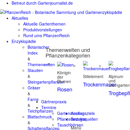
Betreut durch Gartenjournalist.de
Aktuelles
Aktuelle Gartenthemen
Produktvorstellungen
Rund ums PflanzenReich
Enzyklopädie
Botanischer
Themenwelten und
Index
Pflanzenkategorien
&
Themenwelten
Stauden
Königin
&
Stilelement
Alpinum
der
und
Blumen
Steingartenpflanzen
Trockenmauer
Steingarten
Gräser
Rosen
Trogbepf
&
Farne
Gärtnerpraxis
&
Termine
Teichpflanzen
Gartenmessen
Ausflugsziele
Blattschmuck
Pflanzenmärkte
Bezugsquellen
&
Tauschbörsen
Menü
Schattenpflanzen