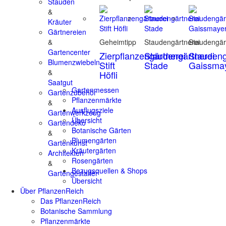
Stauden
&
Kräuter
Gärtnereien
&
Geheimtipp
Staudengärtnerei
Staudengär
Gartencenter
Zierpflanzengärtnerei
Staudengärtnerei
Staudeng
Blumenzwiebeln
Stift
Stade
Gaissma
&
Höfli
Saatgut
Gartenmessen
Gartenzubehör
Pflanzenmärkte
&
Ausflugsziele
Gartenwerkzeug
Übersicht
Gartendeko
Botanische Gärten
&
Blumengärten
Gartenkunst
Kräutergärten
Architekten
Rosengärten
&
Bezugsquellen & Shops
Gartengestalter
Übersicht
Über PflanzenReich
Das PflanzenReich
Botanische Sammlung
Pflanzenmärkte