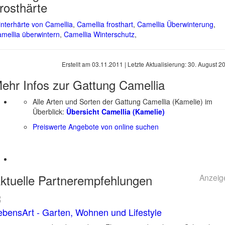
rosthärte
nterhärte von Camellia
,
Camellia frosthart
,
Camellia Überwinterung
,
mellia überwintern
,
Camellia Winterschutz
,
Erstellt am
03.11.2011
| Letzte Aktualisierung:
30. August 2
ehr Infos zur Gattung
Camellia
Alle Arten und Sorten der Gattung Camellia (Kamelie) im
Überblick:
Übersicht Camellia (Kamelie)
Preiswerte Angebote von online suchen
ktuelle
Partnerempfehlungen
Anzeig
ebensArt - Garten, Wohnen und Lifestyle