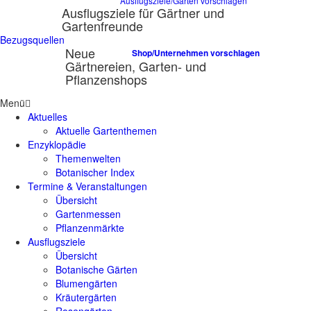
Ausflugsziele/Gärten vorschlagen
Ausflugsziele für Gärtner und
Gartenfreunde
Bezugsquellen
Neue
Shop/Unternehmen vorschlagen
Gärtnereien, Garten- und
Pflanzenshops
Menü
Aktuelles
Aktuelle Gartenthemen
Enzyklopädie
Themenwelten
Botanischer Index
Termine & Veranstaltungen
Übersicht
Gartenmessen
Pflanzenmärkte
Ausflugsziele
Übersicht
Botanische Gärten
Blumengärten
Kräutergärten