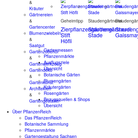
&
Kräuter
Gärtnereien
&
Geheimtipp
Staudengärtnerei
Staudengär
Gartencenter
Zierpflanzengärtnerei
Staudengärtnerei
Staudeng
Blumenzwiebeln
Stift
Stade
Gaissma
&
Höfli
Saatgut
Gartenmessen
Gartenzubehör
Pflanzenmärkte
&
Ausflugsziele
Gartenwerkzeug
Übersicht
Gartendeko
Botanische Gärten
&
Blumengärten
Gartenkunst
Kräutergärten
Architekten
Rosengärten
&
Bezugsquellen & Shops
Gartengestalter
Übersicht
Über PflanzenReich
Das PflanzenReich
Botanische Sammlung
Pflanzenmärkte
Gartengestaltung Sachsen