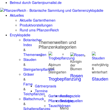
Betreut durch Gartenjournalist.de
Aktuelles
Aktuelle Gartenthemen
Produktvorstellungen
Rund ums PflanzenReich
Enzyklopädie
Botanischer
Themenwelten und
Index
Pflanzenkategorien
&
Themenwelten
Stauden
Königin
&
Alpinum
mehrjährig
der
und
&
Blumen
Steingartenpflanzen
Steingarten
winterhart
Gräser
Rosen
Trogbepflanzung
Stauden
&
Farne
Gärtnerpraxis
&
Termine
Teichpflanzen
Gartenmessen
Ausflugsziele
Blattschmuck
Pflanzenmärkte
Bezugsquellen
&
Tauschbörsen
Menü
Schattenpflanzen