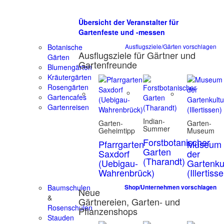
Übersicht der Veranstalter für
Gartenfeste und -messen
Botanische
Ausflugsziele/Gärten vorschlagen
Ausflugsziele für Gärtner und
Gärten
Gartenfreunde
Blumengärten
Kräutergärten
Rosengärten
Gartencafes
Gartenreisen
Indian-
Garten-
Garten-
Summer
Geheimtipp
Museum
Forstbotanischer
Pfarrgarten
Museum
Garten
Saxdorf
der
(Tharandt)
(Uebigau-
Gartenku
Wahrenbrück)
(Illertiss
Baumschulen
Shop/Unternehmen vorschlagen
Neue
&
Gärtnereien, Garten- und
Rosenschulen
Pflanzenshops
Stauden