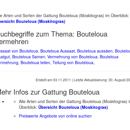
le Arten und Sorten der Gattung Bouteloua (Moskitogras) im Überblick:
ersicht Bouteloua (Moskitogras)
uchbegriffe zum Thema:
Bouteloua
ermehren
ssaat von Bouteloua
,
Bouteloua Aussaat
,
Bouteloua aussäen
,
Boutelo
atgut
,
Bouteloua Samen
,
Vermehrung von Bouteloua
,
Bouteloua
ermehrung
,
Bouteloua teilen
,
Teilung von Bouteloua
,
Erstellt am
03.11.2011
| Letzte Aktualisierung:
30. August 2
ehr Infos zur Gattung
Bouteloua
Alle Arten und Sorten der Gattung Bouteloua (Moskitogras) 
Überblick:
Übersicht Bouteloua (Moskitogras)
Preiswerte Angebote von online suchen