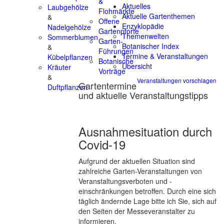
&
Aktuelles
Laubgehölze
Flohmärkte
Aktuelle Gartenthemen
&
Offene
Enzyklopädie
Nadelgehölze
Gartenpforte
Themenwelten
Sommerblumen
Garten-
Botanischer Index
&
Führungen
Termine & Veranstaltungen
Kübelpflanzen
Botanische
Übersicht
Kräuter
Vorträge
&
Veranstaltungen vorschlagen
Gartentermine
Duftpflanzen
und aktuelle Veranstaltungstipps
Ausnahmesituation durch
Covid-19
Aufgrund der aktuellen Situation sind
zahlreiche Garten-Veranstaltungen von
Veranstaltungsverboten und -
einschränkungen betroffen. Durch eine sich
täglich ändernde Lage bitte ich Sie, sich auf
den Seiten der Messeveranstalter zu
informieren.