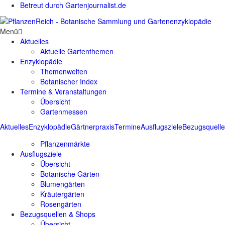
Betreut durch Gartenjournalist.de
Menü
Aktuelles
Aktuelle Gartenthemen
Enzyklopädie
Themenwelten
Botanischer Index
Termine & Veranstaltungen
Übersicht
Gartenmessen
Aktuelles
Enzyklopädie
Gärtnerpraxis
Termine
Ausflugsziele
Bezugsquell
Pflanzenmärkte
Ausflugsziele
Übersicht
Botanische Gärten
Blumengärten
Kräutergärten
Rosengärten
Bezugsquellen & Shops
Übersicht