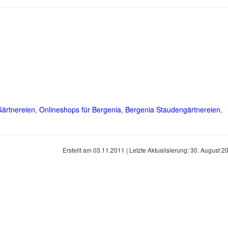
Gärtnereien
,
Onlineshops für Bergenia
,
Bergenia Staudengärtnereien
,
Erstellt am
03.11.2011
| Letzte Aktualisierung:
30. August 2