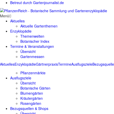
Betreut durch Gartenjournalist.de
Menü
Aktuelles
Aktuelle Gartenthemen
Enzyklopädie
Themenwelten
Botanischer Index
Termine & Veranstaltungen
Übersicht
Gartenmessen
Aktuelles
Enzyklopädie
Gärtnerpraxis
Termine
Ausflugsziele
Bezugsquell
Pflanzenmärkte
Ausflugsziele
Übersicht
Botanische Gärten
Blumengärten
Kräutergärten
Rosengärten
Bezugsquellen & Shops
Übersicht