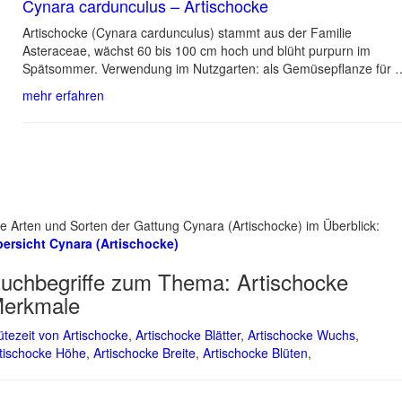
Cynara cardunculus – Artischocke
Artischocke (Cynara cardunculus) stammt aus der Familie
Asteraceae, wächst 60 bis 100 cm hoch und blüht purpurn im
Spätsommer. Verwendung im Nutzgarten: als Gemüsepflanze für 
mehr erfahren
le Arten und Sorten der Gattung Cynara (Artischocke) im Überblick:
ersicht Cynara (Artischocke)
uchbegriffe zum Thema:
Artischocke
erkmale
ütezeit von Artischocke
,
Artischocke Blätter
,
Artischocke Wuchs
,
tischocke Höhe
,
Artischocke Breite
,
Artischocke Blüten
,