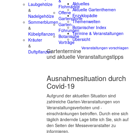
&
Aktuelles
Laubgehölze
Flohmärkte
Aktuelle Gartenthemen
&
Offene
Enzyklopädie
Nadelgehölze
Gartenpforte
Themenwelten
Sommerblumen
Garten-
Botanischer Index
&
Führungen
Termine & Veranstaltungen
Kübelpflanzen
Botanische
Übersicht
Kräuter
Vorträge
&
Veranstaltungen vorschlagen
Gartentermine
Duftpflanzen
und aktuelle Veranstaltungstipps
Ausnahmesituation durch
Covid-19
Aufgrund der aktuellen Situation sind
zahlreiche Garten-Veranstaltungen von
Veranstaltungsverboten und -
einschränkungen betroffen. Durch eine sich
täglich ändernde Lage bitte ich Sie, sich auf
den Seiten der Messeveranstalter zu
informieren.