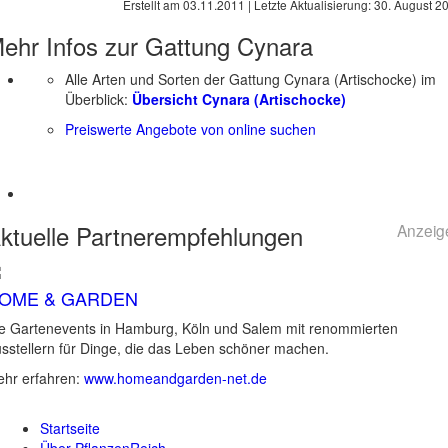
Erstellt am
03.11.2011
| Letzte Aktualisierung:
30. August 2
ehr Infos zur Gattung
Cynara
Alle Arten und Sorten der Gattung Cynara (Artischocke) im
Überblick:
Übersicht Cynara (Artischocke)
Preiswerte Angebote von online suchen
ktuelle
Partnerempfehlungen
Anzeig
OME & GARDEN
e Gartenevents in Hamburg, Köln und Salem mit renommierten
sstellern für Dinge, die das Leben schöner machen.
hr erfahren:
www.homeandgarden-net.de
Startseite
Über PflanzenReich