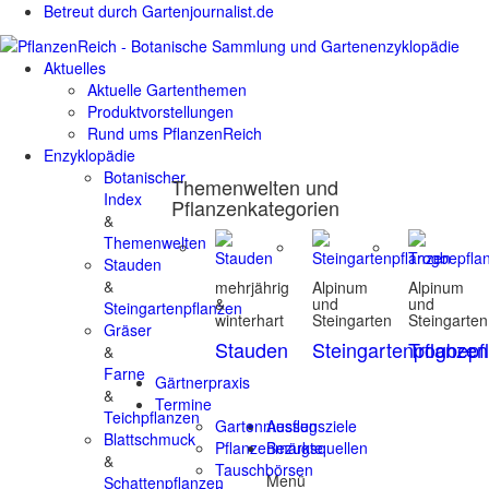
Betreut durch Gartenjournalist.de
Aktuelles
Aktuelle Gartenthemen
Produktvorstellungen
Rund ums PflanzenReich
Enzyklopädie
Botanischer
Themenwelten und
Index
Pflanzenkategorien
&
Themenwelten
Stauden
&
mehrjährig
Alpinum
Alpinum
&
und
und
Steingartenpflanzen
winterhart
Steingarten
Steingarten
Gräser
Stauden
Steingartenpflanzen
Trogbepf
&
Farne
Gärtnerpraxis
&
Termine
Teichpflanzen
Gartenmessen
Ausflugsziele
Blattschmuck
Pflanzenmärkte
Bezugsquellen
&
Tauschbörsen
Menü
Schattenpflanzen