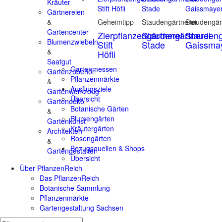
Kräuter
Gärtnereien
&
Geheimtipp
Staudengärtnerei
Staudengär
Gartencenter
Zierpflanzengärtnerei
Staudengärtnerei
Staudeng
Blumenzwiebeln
Stift
Stade
Gaissma
&
Höfli
Saatgut
Gartenmessen
Gartenzubehör
Pflanzenmärkte
&
Ausflugsziele
Gartenwerkzeug
Übersicht
Gartendeko
Botanische Gärten
&
Blumengärten
Gartenkunst
Kräutergärten
Architekten
Rosengärten
&
Bezugsquellen & Shops
Gartengestalter
Übersicht
Über PflanzenReich
Das PflanzenReich
Botanische Sammlung
Pflanzenmärkte
Gartengestaltung Sachsen