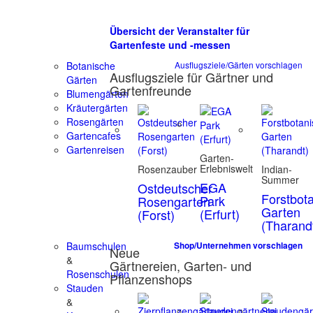
Übersicht der Veranstalter für
Gartenfeste und -messen
Botanische
Ausflugsziele/Gärten vorschlagen
Ausflugsziele für Gärtner und
Gärten
Gartenfreunde
Blumengärten
Kräutergärten
Rosengärten
Gartencafes
Gartenreisen
Garten-
Erlebniswelt
Rosenzauber
Indian-
Summer
EGA
Ostdeutscher
Forstbot
Park
Rosengarten
Garten
(Erfurt)
(Forst)
(Tharand
Baumschulen
Shop/Unternehmen vorschlagen
Neue
&
Gärtnereien, Garten- und
Rosenschulen
Pflanzenshops
Stauden
&