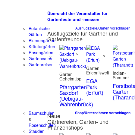
Übersicht der Veranstalter für
Gartenfeste und -messen
Botanische
Ausflugsziele/Gärten vorschlagen
Ausflugsziele für Gärtner und
Gärten
Gartenfreunde
Blumengärten
Kräutergärten
Rosengärten
Gartencafes
Gartenreisen
Garten-
Erlebniswelt
Indian-
Garten-
Summer
Geheimtipp
EGA
Forstbot
Park
Pfarrgarten
Garten
(Erfurt)
Saxdorf
(Tharand
(Uebigau-
Wahrenbrück)
Baumschulen
Shop/Unternehmen vorschlagen
Neue
&
Gärtnereien, Garten- und
Rosenschulen
Pflanzenshops
Stauden