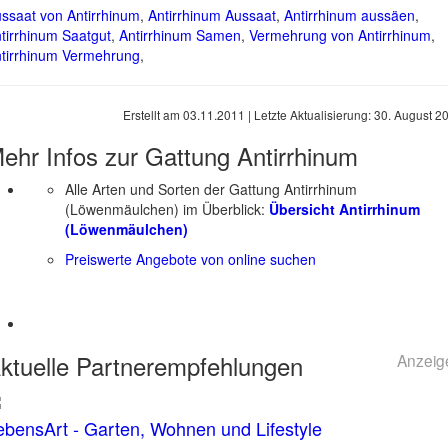
ssaat von Antirrhinum
,
Antirrhinum Aussaat
,
Antirrhinum aussäen
,
tirrhinum Saatgut
,
Antirrhinum Samen
,
Vermehrung von Antirrhinum
,
tirrhinum Vermehrung
,
Erstellt am
03.11.2011
| Letzte Aktualisierung:
30. August 2
ehr Infos zur Gattung
Antirrhinum
Alle Arten und Sorten der Gattung Antirrhinum
(Löwenmäulchen) im Überblick:
Übersicht Antirrhinum
(Löwenmäulchen)
Preiswerte Angebote von online suchen
ktuelle
Partnerempfehlungen
Anzeig
ebensArt - Garten, Wohnen und Lifestyle