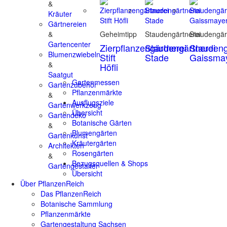
&
Kräuter
Gärtnereien
&
Geheimtipp
Staudengärtnerei
Staudengär
Gartencenter
Zierpflanzengärtnerei
Staudengärtnerei
Staudeng
Blumenzwiebeln
Stift
Stade
Gaissma
&
Höfli
Saatgut
Gartenmessen
Gartenzubehör
Pflanzenmärkte
&
Ausflugsziele
Gartenwerkzeug
Übersicht
Gartendeko
Botanische Gärten
&
Blumengärten
Gartenkunst
Kräutergärten
Architekten
Rosengärten
&
Bezugsquellen & Shops
Gartengestalter
Übersicht
Über PflanzenReich
Das PflanzenReich
Botanische Sammlung
Pflanzenmärkte
Gartengestaltung Sachsen