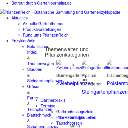
Betreut durch Gartenjournalist.de
Aktuelles
Aktuelle Gartenthemen
Produktvorstellungen
Rund ums PflanzenReich
Enzyklopädie
Botanischer
Themenwelten und
Index
Pflanzenkategorien
&
Themenwelten
Stauden
&
Blumengarten
Alpinum
Flächenbe
und
Steingartenpflanzen
Zwiebelpflanzen
Polsters
Steingarten
Gräser
Steingartenpflanzen
&
Farne
Gärtnerpraxis
&
Termine
Teichpflanzen
Gartenmessen
Ausflugsziele
Blattschmuck
Pflanzenmärkte
Bezugsquellen
&
Tauschbörsen
Menü
Schattenpflanzen