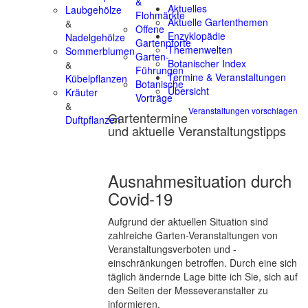
&
Aktuelles
Laubgehölze
Flohmärkte
Aktuelle Gartenthemen
&
Offene
Enzyklopädie
Nadelgehölze
Gartenpforte
Themenwelten
Sommerblumen
Garten-
Botanischer Index
&
Führungen
Termine & Veranstaltungen
Kübelpflanzen
Botanische
Übersicht
Kräuter
Vorträge
&
Veranstaltungen vorschlagen
Gartentermine
Duftpflanzen
und aktuelle Veranstaltungstipps
Ausnahmesituation durch
Covid-19
Aufgrund der aktuellen Situation sind
zahlreiche Garten-Veranstaltungen von
Veranstaltungsverboten und -
einschränkungen betroffen. Durch eine sich
täglich ändernde Lage bitte ich Sie, sich auf
den Seiten der Messeveranstalter zu
informieren.