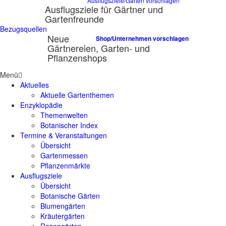
Ausflugsziele/Gärten vorschlagen
Ausflugsziele für Gärtner und
Gartenfreunde
Bezugsquellen
Neue
Shop/Unternehmen vorschlagen
Gärtnereien, Garten- und
Pflanzenshops
Menü
Aktuelles
Aktuelle Gartenthemen
Enzyklopädie
Themenwelten
Botanischer Index
Termine & Veranstaltungen
Übersicht
Gartenmessen
Pflanzenmärkte
Ausflugsziele
Übersicht
Botanische Gärten
Blumengärten
Kräutergärten