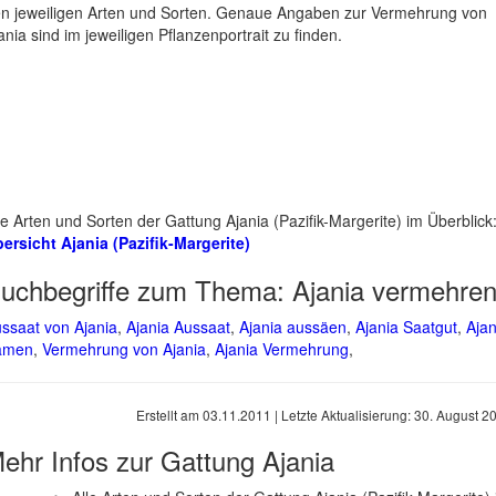
n jeweiligen Arten und Sorten. Genaue Angaben zur Vermehrung von
ania sind im jeweiligen Pflanzenportrait zu finden.
le Arten und Sorten der Gattung Ajania (Pazifik-Margerite) im Überblick
ersicht Ajania (Pazifik-Margerite)
uchbegriffe zum Thema:
Ajania vermehre
ssaat von Ajania
,
Ajania Aussaat
,
Ajania aussäen
,
Ajania Saatgut
,
Ajan
amen
,
Vermehrung von Ajania
,
Ajania Vermehrung
,
Erstellt am
03.11.2011
| Letzte Aktualisierung:
30. August 2
ehr Infos zur Gattung
Ajania