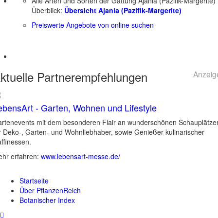
Alle Arten und Sorten der Gattung Ajania (Pazifik-Margerite)
Überblick:
Übersicht Ajania (Pazifik-Margerite)
Preiswerte Angebote von online suchen
ktuelle
Partnerempfehlungen
Anzeig
ebensArt - Garten, Wohnen und Lifestyle
rtenevents mit dem besonderen Flair an wunderschönen Schauplätze
r Deko-, Garten- und Wohnliebhaber, sowie Genießer kulinarischer
ffinessen.
hr erfahren:
www.lebensart-messe.de/
Startseite
Über PflanzenReich
Botanischer Index