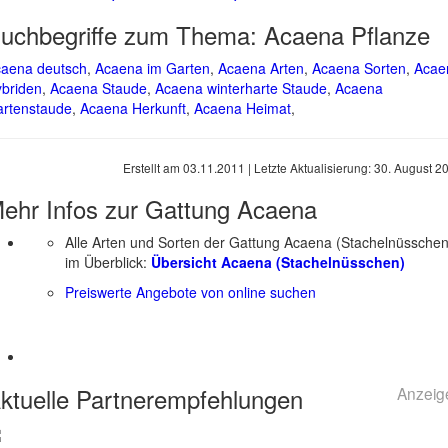
uchbegriffe zum Thema:
Acaena Pflanze
aena deutsch
,
Acaena im Garten
,
Acaena Arten
,
Acaena Sorten
,
Acae
briden
,
Acaena Staude
,
Acaena winterharte Staude
,
Acaena
rtenstaude
,
Acaena Herkunft
,
Acaena Heimat
,
Erstellt am
03.11.2011
| Letzte Aktualisierung:
30. August 2
ehr Infos zur Gattung
Acaena
Alle Arten und Sorten der Gattung Acaena (Stachelnüsschen
im Überblick:
Übersicht Acaena (Stachelnüsschen)
Preiswerte Angebote von online suchen
ktuelle
Partnerempfehlungen
Anzeig