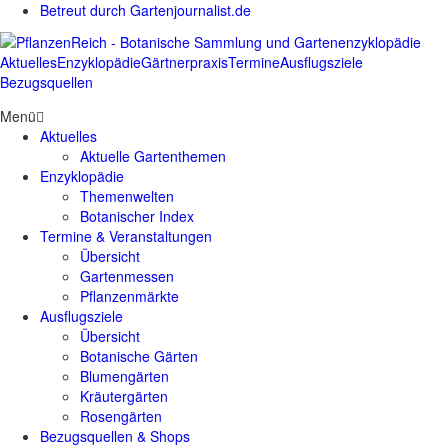
Betreut durch Gartenjournalist.de
Aktuelles
Enzyklopädie
Gärtnerpraxis
Termine
Ausflugsziele
Bezugsquellen
Menü
Aktuelles
Aktuelle Gartenthemen
Enzyklopädie
Themenwelten
Botanischer Index
Termine & Veranstaltungen
Übersicht
Gartenmessen
Pflanzenmärkte
Ausflugsziele
Übersicht
Botanische Gärten
Blumengärten
Kräutergärten
Rosengärten
Bezugsquellen & Shops