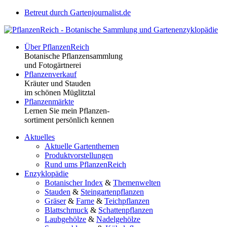
Betreut durch Gartenjournalist.de
Über PflanzenReich
Botanische Pflanzensammlung
und Fotogärtnerei
Pflanzenverkauf
Kräuter und Stauden
im schönen Müglitztal
Pflanzenmärkte
Lernen Sie mein Pflanzen-
sortiment persönlich kennen
Aktuelles
Aktuelle Gartenthemen
Produktvorstellungen
Rund ums PflanzenReich
Enzyklopädie
Botanischer Index
&
Themenwelten
Stauden
&
Steingartenpflanzen
Gräser
&
Farne
&
Teichpflanzen
Blattschmuck
&
Schattenpflanzen
Laubgehölze
&
Nadelgehölze