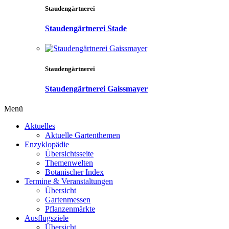
Staudengärtnerei
Staudengärtnerei Stade
Staudengärtnerei
Staudengärtnerei Gaissmayer
Menü
Aktuelles
Aktuelle Gartenthemen
Enzyklopädie
Übersichtsseite
Themenwelten
Botanischer Index
Termine & Veranstaltungen
Übersicht
Gartenmessen
Pflanzenmärkte
Ausflugsziele
Übersicht