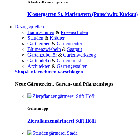
Kloster-Kräutergarten
Klostergarten St. Marienstern (Panschwitz-Kuckau)
Bezugsquellen
Baumschulen
&
Rosenschulen
Stauden
&
Kräuter
Gärtnereien
&
Gartencenter
Blumenzwiebeln
&
Saatgut
Gartenzubehör
&
Gartenwerkzeug
Gartendeko
&
Gartenkunst
Architekten
&
Gartengestalter
Shop/Unternehmen vorschlagen
Neue Gärtnereien, Garten- und Pflanzenshops
Geheimtipp
Zierpflanzengärtnerei Stift Höfli