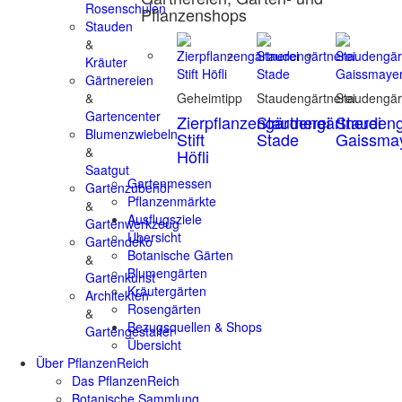
Rosenschulen
Pflanzenshops
Stauden
&
Kräuter
Gärtnereien
&
Geheimtipp
Staudengärtnerei
Staudengär
Gartencenter
Zierpflanzengärtnerei
Staudengärtnerei
Staudeng
Blumenzwiebeln
Stift
Stade
Gaissma
&
Höfli
Saatgut
Gartenmessen
Gartenzubehör
Pflanzenmärkte
&
Ausflugsziele
Gartenwerkzeug
Übersicht
Gartendeko
Botanische Gärten
&
Blumengärten
Gartenkunst
Kräutergärten
Architekten
Rosengärten
&
Bezugsquellen & Shops
Gartengestalter
Übersicht
Über PflanzenReich
Das PflanzenReich
Botanische Sammlung