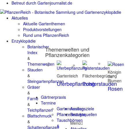
Betreut durch Gartenjournalist.de
Aktuelles
Aktuelle Gartenthemen
Produktvorstellungen
Rund ums PflanzenReich
Enzyklopädie
Botanischer
Themenwelten und
Index
Pflanzenkategorien
&
Themenwelten
Stauden
Königin
&
Gartenteich
Flächenbegrünung
der
Blumen
Steingartenpflanzen
Uferbepflanzung
Polsterstauden
Gräser
Rosen
&
Gärtnerpraxis
Farne
Termine
&
Gartenmessen
Ausflugsziele
Teichpflanzen
Pflanzenmärkte
Bezugsquellen
Blattschmuck
Tauschbörsen
&
Menü
&
Schattenpflanzen
Aktuelles