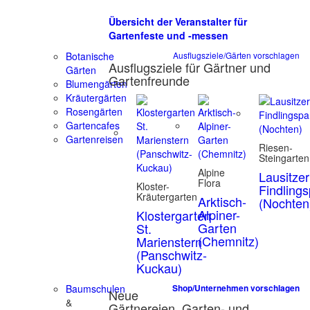
Übersicht der Veranstalter für
Gartenfeste und -messen
Botanische
Ausflugsziele/Gärten vorschlagen
Ausflugsziele für Gärtner und
Gärten
Gartenfreunde
Blumengärten
Kräutergärten
Rosengärten
Gartencafes
Gartenreisen
Riesen-
Steingarten
Alpine
Lausitzer
Flora
Kloster-
Findling
Kräutergarten
Arktisch-
(Nochten
Alpiner-
Klostergarten
Garten
St.
(Chemnitz)
Marienstern
(Panschwitz-
Kuckau)
Baumschulen
Shop/Unternehmen vorschlagen
Neue
&
Gärtnereien, Garten- und