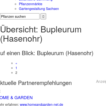
Pflanzenmärkte
Gartengestaltung Sachsen
Übersicht: Bupleurum
(Hasenohr)
uf einen Blick:
Bupleurum (Hasenohr)
«
1
2
ktuelle
Partnerempfehlungen
Anzei
OME & GARDEN
hr erfahren:
www.homeandgarden-net.de