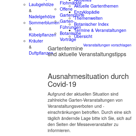
Flohmärkte
Laubgehölze
Aktuelle Gartenthemen
Offene
&
Enzyklopädie
Gartenpforte
Nadelgehölze
Themenwelten
Garten-
Sommerblumen
Botanischer Index
Führungen
&
Termine & Veranstaltungen
Botanische
Kübelpflanzen
Übersicht
Vorträge
Kräuter
Veranstaltungen vorschlagen
&
Gartentermine
und aktuelle Veranstaltungstipps
Duftpflanzen
Ausnahmesituation durch
Covid-19
Aufgrund der aktuellen Situation sind
zahlreiche Garten-Veranstaltungen von
Veranstaltungsverboten und -
einschränkungen betroffen. Durch eine sich
täglich ändernde Lage bitte ich Sie, sich auf
den Seiten der Messeveranstalter zu
informieren.