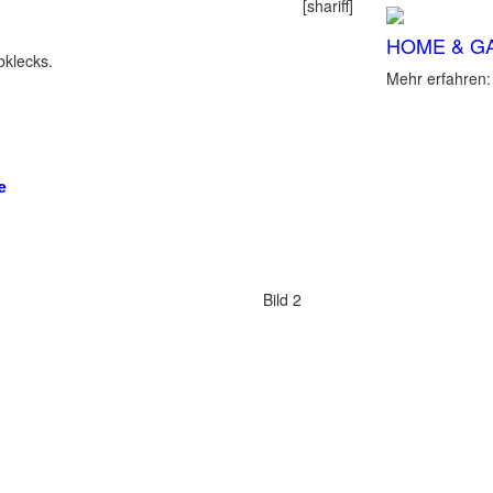
[shariff]
HOME & G
bklecks.
Mehr erfahren
e
Bild 2