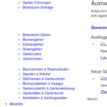
Ausna
Garten-Führungen
Botanische Vorträge
Aufgrund d
sich tägli
Übersicht
Botanische Gärten
Ausflugs
Blumengärten
Kräutergärten
Rosengärten
Rie
Gartencafes
Lau
Gartenreisen
Baumschulen
&
Rosenschulen
Neue Gä
Stauden
&
Kräuter
Gärtnereien
&
Gartencenter
Blumenzwiebeln
&
Saatgut
Geh
Gartenzubehör
&
Gartenwerkzeug
Zie
Gartendeko
&
Gartenkunst
Architekten
&
Gartengestalter
Menü
Aktuelles