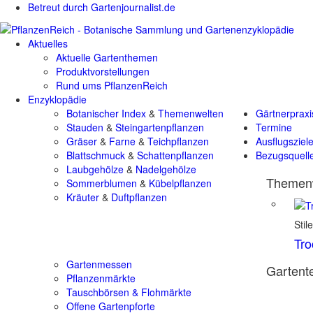
Betreut durch Gartenjournalist.de
Aktuelles
Aktuelle Gartenthemen
Produktvorstellungen
Rund ums PflanzenReich
Enzyklopädie
Botanischer Index
&
Themenwelten
Gärtnerpraxi
Stauden
&
Steingartenpflanzen
Termine
Gräser
&
Farne
&
Teichpflanzen
Ausflugsziel
Blattschmuck
&
Schattenpflanzen
Bezugsquell
Laubgehölze
&
Nadelgehölze
Themenw
Sommerblumen
&
Kübelpflanzen
Kräuter
&
Duftpflanzen
Stil
Tr
Gartenmessen
Gartente
Pflanzenmärkte
Tauschbörsen & Flohmärkte
Offene Gartenpforte