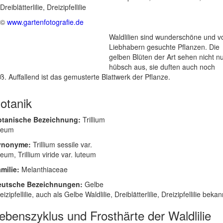
©
www.gartenfotografie.de
Waldlilien sind wunderschöne und v
Liebhabern gesuchte Pflanzen. Die
gelben Blüten der Art sehen nicht n
hübsch aus, sie duften auch noch
ß. Auffallend ist das gemusterte Blattwerk der Pflanze.
otanik
otanische Bezeichnung:
Trillium
teum
ynonyme:
Trillium sessile var.
teum, Trillium viride var. luteum
milie:
Melanthiaceae
eutsche Bezeichnungen:
Gelbe
eizipfellilie, auch als Gelbe Waldlilie, Dreiblätterlilie, Dreizipfellilie bekan
ebenszyklus und Frosthärte der Waldlilie