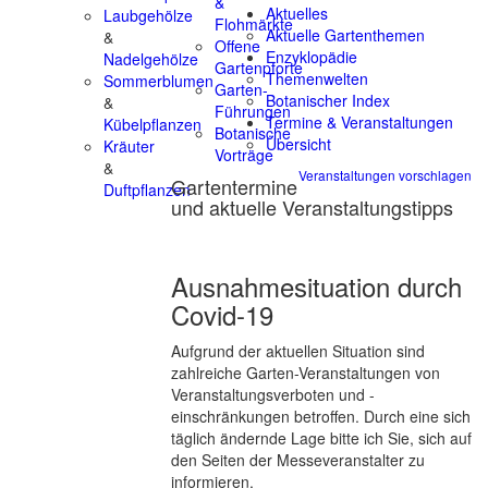
&
Aktuelles
Laubgehölze
Flohmärkte
Aktuelle Gartenthemen
&
Offene
Enzyklopädie
Nadelgehölze
Gartenpforte
Themenwelten
Sommerblumen
Garten-
Botanischer Index
&
Führungen
Termine & Veranstaltungen
Kübelpflanzen
Botanische
Übersicht
Kräuter
Vorträge
&
Veranstaltungen vorschlagen
Gartentermine
Duftpflanzen
und aktuelle Veranstaltungstipps
Ausnahmesituation durch
Covid-19
Aufgrund der aktuellen Situation sind
zahlreiche Garten-Veranstaltungen von
Veranstaltungsverboten und -
einschränkungen betroffen. Durch eine sich
täglich ändernde Lage bitte ich Sie, sich auf
den Seiten der Messeveranstalter zu
informieren.