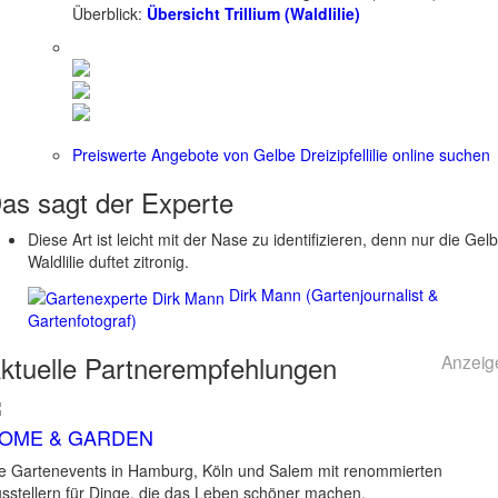
Überblick:
Übersicht Trillium (Waldlilie)
Preiswerte Angebote von Gelbe Dreizipfellilie online suchen
as sagt der
Experte
Diese Art ist leicht mit der Nase zu identifizieren, denn nur die Gel
Waldlilie duftet zitronig.
Dirk Mann (Gartenjournalist &
Gartenfotograf)
ktuelle
Partnerempfehlungen
Anzeig
OME & GARDEN
e Gartenevents in Hamburg, Köln und Salem mit renommierten
sstellern für Dinge, die das Leben schöner machen.