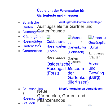
Übersicht der Veranstalter für
Gartenfeste und -messen
Botanische
Ausflugsziele/Gärten vorschlagen
Ausflugsziele für Gärtner und
Gärten
Gartenfreunde
Blumengärten
Kräutergärten
Rosengärten
Gartencafes
Gartenreisen
Spreewald-
Kräuter
Rosenzauber
Garten-
Museum
Arznei-
Ostdeutscher
und
Rosengarten
Museum
Gewürzpf
(Forst)
der
(Burg)
Gartenkultur
(Illertissen)
Baumschulen
Shop/Unternehmen vorschlagen
Neue
&
Gärtnereien, Garten- und
Rosenschulen
Pflanzenshops
Stauden