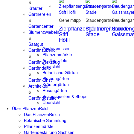
&
Kräuter
Gärtnereien
&
Geheimtipp
Staudengärtnerei
Staudengär
Gartencenter
Zierpflanzengärtnerei
Staudengärtnerei
Staudeng
Blumenzwiebeln
Stift
Stade
Gaissma
&
Höfli
Saatgut
Gartenmessen
Gartenzubehör
Pflanzenmärkte
&
Ausflugsziele
Gartenwerkzeug
Übersicht
Gartendeko
Botanische Gärten
&
Blumengärten
Gartenkunst
Kräutergärten
Architekten
Rosengärten
&
Bezugsquellen & Shops
Gartengestalter
Übersicht
Über PflanzenReich
Das PflanzenReich
Botanische Sammlung
Pflanzenmärkte
Gartengestaltung Sachsen