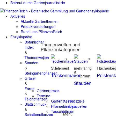
Betreut durch Gartenjournalist.de
Aktuelles
Aktuelle Gartenthemen
Produktvorstellungen
Rund ums PflanzenReich
Enzyklopädie
Botanischer
Themenwelten und
Index
Pflanzenkategorien
&
Themenwelten
Stauden
&
Stilelement
mehrjährig
Flächenbe
&
Steingartenpflanzen
Trockenmauer
Polsters
winterhart
Gräser
Stauden
&
Farne
Gärtnerpraxis
&
Termine
Teichpflanzen
Gartenmessen
Ausflugsziele
Blattschmuck
Pflanzenmärkte
Bezugsquellen
&
Tauschbörsen
Menü
Schattenpflanzen