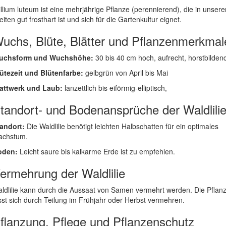
illium luteum ist eine mehrjährige Pflanze (perennierend), die in unsere
eiten gut frosthart ist und sich für die Gartenkultur eignet.
uchs, Blüte, Blätter und Pflanzenmerkmal
uchsform und Wuchshöhe:
30 bis 40 cm hoch, aufrecht, horstbilden
ütezeit und Blütenfarbe:
gelbgrün von April bis Mai
attwerk und Laub:
lanzettlich bis eiförmig-elliptisch,
tandort- und Bodenansprüche der Waldlili
andort:
Die Waldlilie benötigt leichten Halbschatten für ein optimales
achstum.
oden:
Leicht saure bis kalkarme Erde ist zu empfehlen.
ermehrung der Waldlilie
ldlilie kann durch die Aussaat von Samen vermehrt werden. Die Pflan
sst sich durch Teilung im Frühjahr oder Herbst vermehren.
flanzung, Pflege und Pflanzenschutz