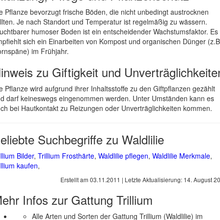
e Pflanze bevorzugt frische Böden, die nicht unbedingt austrocknen
llten. Je nach Standort und Temperatur ist regelmäßig zu wässern.
uchtbarer humoser Boden ist ein entscheidender Wachstumsfaktor. Es
pfiehlt sich ein Einarbeiten von Kompost und organischen Dünger (z.B
rnspäne) im Frühjahr.
inweis zu Giftigkeit und Unverträglichkeite
e Pflanze wird aufgrund ihrer Inhaltsstoffe zu den Giftpflanzen gezählt
d darf keineswegs eingenommen werden. Unter Umständen kann es
ch bei Hautkontakt zu Reizungen oder Unverträglichkeiten kommen.
eliebte Suchbegriffe zu Waldlilie
illium Bilder
,
Trillium Frosthärte
,
Waldlilie pflegen
,
Waldlilie Merkmale
,
illium kaufen
,
Erstellt am
03.11.2011
| Letzte Aktualisierung:
14. August 2
ehr Infos zur Gattung
Trillium
Alle Arten und Sorten der Gattung Trillium (Waldlilie) im