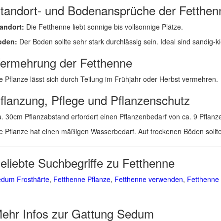
tandort- und Bodenansprüche der Fetthen
andort:
Die Fetthenne liebt sonnige bis vollsonnige Plätze.
oden:
Der Boden sollte sehr stark durchlässig sein. Ideal sind sandig-k
ermehrung der Fetthenne
e Pflanze lässt sich durch Teilung im Frühjahr oder Herbst vermehren.
flanzung, Pflege und Pflanzenschutz
. 30cm Pflanzabstand erfordert einen Pflanzenbedarf von ca. 9 Pflanz
e Pflanze hat einen mäßigen Wasserbedarf. Auf trockenen Böden soll
eliebte Suchbegriffe zu Fetthenne
dum Frosthärte
,
Fetthenne Pflanze
,
Fetthenne verwenden
,
Fetthenne
ehr Infos zur Gattung
Sedum