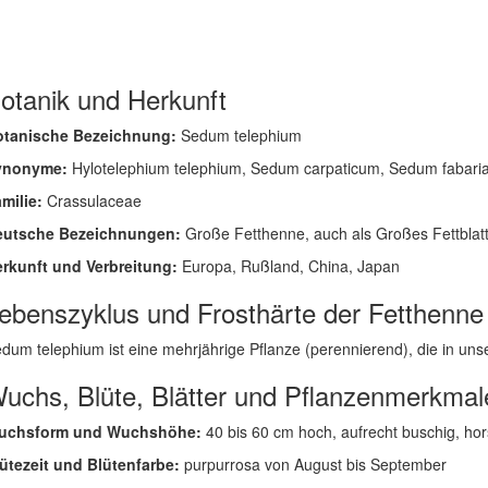
otanik und Herkunft
otanische Bezeichnung:
Sedum telephium
ynonyme:
Hylotelephium telephium, Sedum carpaticum, Sedum fabari
milie:
Crassulaceae
eutsche Bezeichnungen:
Große Fetthenne, auch als Großes Fettblat
rkunft und Verbreitung:
Europa, Rußland, China, Japan
ebenszyklus und Frosthärte der Fetthenne
dum telephium ist eine mehrjährige Pflanze (perennierend), die in unsere
uchs, Blüte, Blätter und Pflanzenmerkmal
uchsform und Wuchshöhe:
40 bis 60 cm hoch, aufrecht buschig, hor
ütezeit und Blütenfarbe:
purpurrosa von August bis September