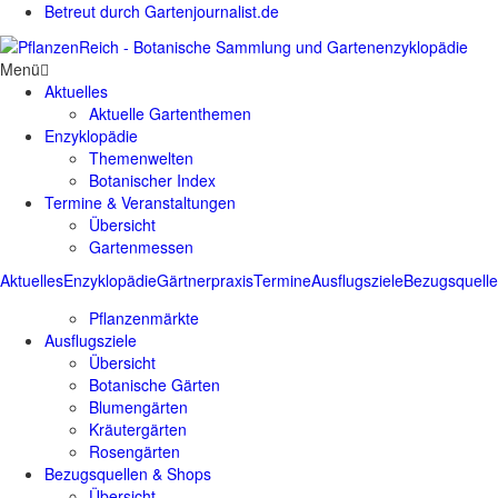
Betreut durch Gartenjournalist.de
Menü
Aktuelles
Aktuelle Gartenthemen
Enzyklopädie
Themenwelten
Botanischer Index
Termine & Veranstaltungen
Übersicht
Gartenmessen
Aktuelles
Enzyklopädie
Gärtnerpraxis
Termine
Ausflugsziele
Bezugsquell
Pflanzenmärkte
Ausflugsziele
Übersicht
Botanische Gärten
Blumengärten
Kräutergärten
Rosengärten
Bezugsquellen & Shops
Übersicht