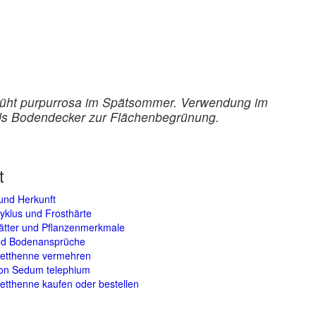
blüht purpurrosa im Spätsommer. Verwendung im
als Bodendecker zur Flächenbegrünung.
t
und Herkunft
yklus und Frosthärte
lätter und Pflanzenmerkmale
und Bodenansprüche
etthenne vermehren
von Sedum telephium
tthenne kaufen oder bestellen