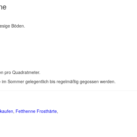
ne
iesige Böden.
en pro Quadratmeter.
te im Sommer gelegentlich bis regelmäßig gegossen werden.
 kaufen
,
Fetthenne Frosthärte
,