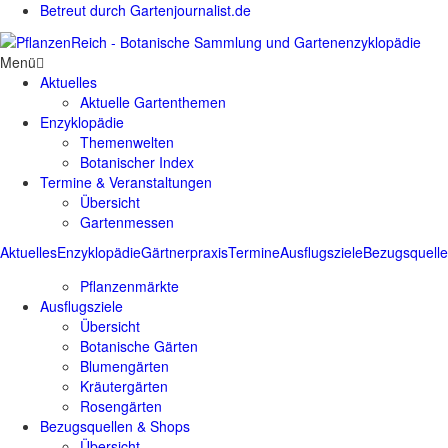
Betreut durch Gartenjournalist.de
Menü
Aktuelles
Aktuelle Gartenthemen
Enzyklopädie
Themenwelten
Botanischer Index
Termine & Veranstaltungen
Übersicht
Gartenmessen
Aktuelles
Enzyklopädie
Gärtnerpraxis
Termine
Ausflugsziele
Bezugsquell
Pflanzenmärkte
Ausflugsziele
Übersicht
Botanische Gärten
Blumengärten
Kräutergärten
Rosengärten
Bezugsquellen & Shops
Übersicht