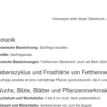
Interessant wirkt dieser Steinbrec
otanik
otanische Bezeichnung:
Saxifraga aizoides
milie:
Saxifragaceae
eutsche Bezeichnungen:
Fetthennen-Steinbrech, auch als Bach-Stein
ebenszyklus und Frosthärte von Fetthenne
xifraga aizoides ist eine mehrjährige Pflanze (perennierend), die in unse
uchs, Blüte, Blätter und Pflanzenmerkmal
uchsform und Wuchshöhe:
3 bis 6 cm hoch, flach polsterbildend
ütezeit und Blütenfarbe:
dunkelorange von Juni bis August