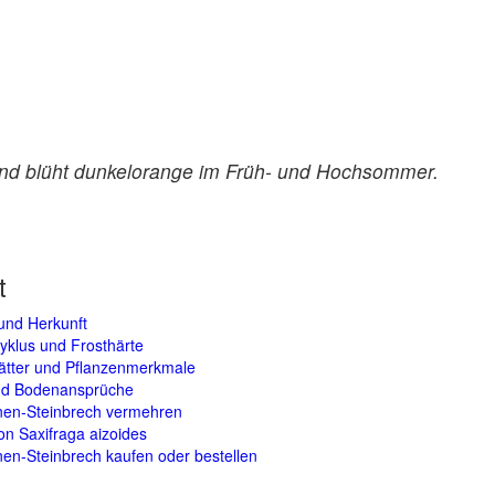
 und blüht dunkelorange im Früh- und Hochsommer.
t
und Herkunft
yklus und Frosthärte
lätter und Pflanzenmerkmale
und Bodenansprüche
nen-Steinbrech vermehren
on Saxifraga aizoides
en-Steinbrech kaufen oder bestellen