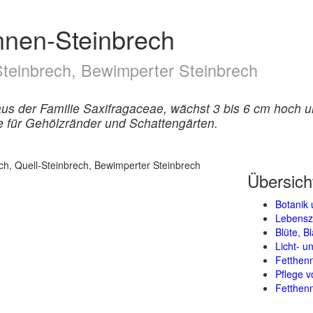
ennen-Steinbrech
Steinbrech, Bewimperter Steinbrech
aus der Familie Saxifragaceae, wächst 3 bis 6 cm hoch
 für Gehölzränder und Schattengärten.
Übersich
Botanik 
Lebensz
Blüte, B
Licht- 
Fetthen
Pflege v
Fetthenn