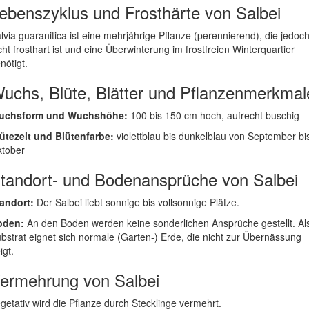
ebenszyklus und Frosthärte von Salbei
lvia guaranitica ist eine mehrjährige Pflanze (perennierend), die jedoc
cht frosthart ist und eine Überwinterung im frostfreien Winterquartier
nötigt.
uchs, Blüte, Blätter und Pflanzenmerkmal
uchsform und Wuchshöhe:
100 bis 150 cm hoch, aufrecht buschig
ütezeit und Blütenfarbe:
violettblau bis dunkelblau von September bi
tober
tandort- und Bodenansprüche von Salbei
andort:
Der Salbei liebt sonnige bis vollsonnige Plätze.
oden:
An den Boden werden keine sonderlichen Ansprüche gestellt. Al
bstrat eignet sich normale (Garten-) Erde, die nicht zur Übernässung
igt.
ermehrung von Salbei
getativ wird die Pflanze durch Stecklinge vermehrt.