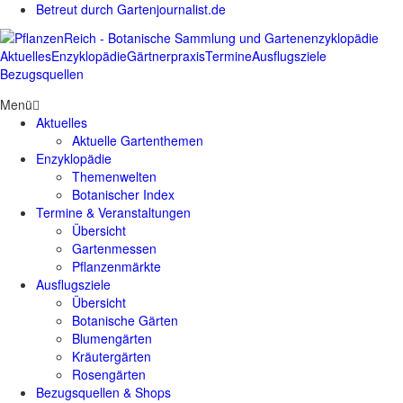
Betreut durch Gartenjournalist.de
Aktuelles
Enzyklopädie
Gärtnerpraxis
Termine
Ausflugsziele
Bezugsquellen
Menü
Aktuelles
Aktuelle Gartenthemen
Enzyklopädie
Themenwelten
Botanischer Index
Termine & Veranstaltungen
Übersicht
Gartenmessen
Pflanzenmärkte
Ausflugsziele
Übersicht
Botanische Gärten
Blumengärten
Kräutergärten
Rosengärten
Bezugsquellen & Shops