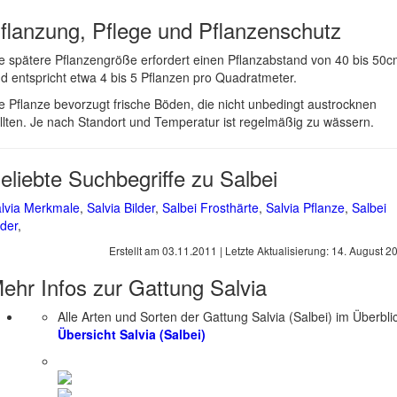
flanzung, Pflege und Pflanzenschutz
e spätere Pflanzengröße erfordert einen Pflanzabstand von 40 bis 50
d entspricht etwa 4 bis 5 Pflanzen pro Quadratmeter.
e Pflanze bevorzugt frische Böden, die nicht unbedingt austrocknen
llten. Je nach Standort und Temperatur ist regelmäßig zu wässern.
eliebte Suchbegriffe zu Salbei
lvia Merkmale
,
Salvia Bilder
,
Salbei Frosthärte
,
Salvia Pflanze
,
Salbei
lder
,
Erstellt am
03.11.2011
| Letzte Aktualisierung:
14. August 2
ehr Infos zur Gattung
Salvia
Alle Arten und Sorten der Gattung Salvia (Salbei) im Überbli
Übersicht Salvia (Salbei)