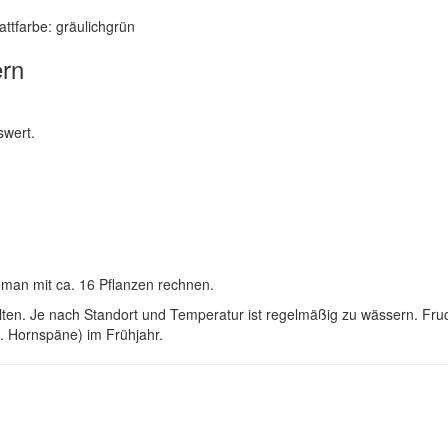
lattfarbe: gräulichgrün
ern
swert.
e man mit ca. 16 Pflanzen rechnen.
ollten. Je nach Standort und Temperatur ist regelmäßig zu wässern. F
. Hornspäne) im Frühjahr.