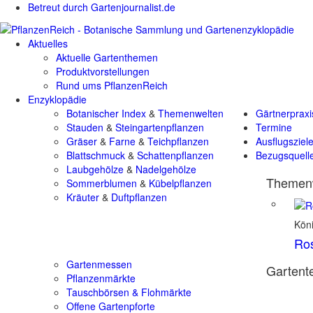
Betreut durch Gartenjournalist.de
Aktuelles
Aktuelle Gartenthemen
Produktvorstellungen
Rund ums PflanzenReich
Enzyklopädie
Botanischer Index
&
Themenwelten
Gärtnerpraxi
Stauden
&
Steingartenpflanzen
Termine
Gräser
&
Farne
&
Teichpflanzen
Ausflugsziel
Blattschmuck
&
Schattenpflanzen
Bezugsquell
Laubgehölze
&
Nadelgehölze
Themenw
Sommerblumen
&
Kübelpflanzen
Kräuter
&
Duftpflanzen
Kön
Ro
Gartenmessen
Gartente
Pflanzenmärkte
Tauschbörsen & Flohmärkte
Offene Gartenpforte