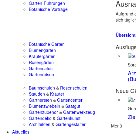
Ausna
Garten-Führungen
Botanische Vorträge
Aufgrund d
sich tägli
Übersicht
Botanische Gärten
Ausflugs
Blumengärten
Kräutergärten
Rosengärten
Spr
Gartencafes
Arz
Gartenreisen
(Bu
Baumschulen
&
Rosenschulen
Neue Gä
Stauden
&
Kräuter
Gärtnereien
&
Gartencenter
Blumenzwiebeln
&
Saatgut
Geh
Gartenzubehör
&
Gartenwerkzeug
Zie
Gartendeko
&
Gartenkunst
Architekten
&
Gartengestalter
Menü
Aktuelles