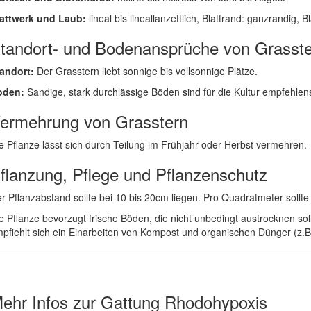
attwerk und Laub:
lineal bis lineallanzettlich, Blattrand: ganzrandig, B
tandort- und Bodenansprüche von Grasst
andort:
Der Grasstern liebt sonnige bis vollsonnige Plätze.
oden:
Sandige, stark durchlässige Böden sind für die Kultur empfehlen
ermehrung von Grasstern
e Pflanze lässt sich durch Teilung im Frühjahr oder Herbst vermehren.
flanzung, Pflege und Pflanzenschutz
r Pflanzabstand sollte bei 10 bis 20cm liegen. Pro Quadratmeter sollt
e Pflanze bevorzugt frische Böden, die nicht unbedingt austrocknen s
pfiehlt sich ein Einarbeiten von Kompost und organischen Dünger (z.B
ehr Infos zur Gattung
Rhodohypoxis