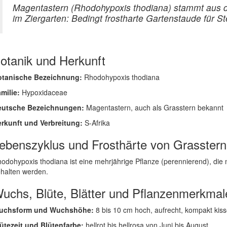
Magentastern (Rhodohypoxis thodiana) stammt aus d
im Ziergarten: Bedingt frostharte Gartenstaude für 
otanik und Herkunft
otanische Bezeichnung:
Rhodohypoxis thodiana
milie:
Hypoxidaceae
eutsche Bezeichnungen:
Magentastern, auch als Grasstern bekannt
rkunft und Verbreitung:
S-Afrika
ebenszyklus und Frosthärte von Grasstern
odohypoxis thodiana ist eine mehrjährige Pflanze (perennierend), die 
halten werden.
uchs, Blüte, Blätter und Pflanzenmerkmal
uchsform und Wuchshöhe:
8 bis 10 cm hoch, aufrecht, kompakt kis
ütezeit und Blütenfarbe:
hellrot bis hellrosa von Juni bis August