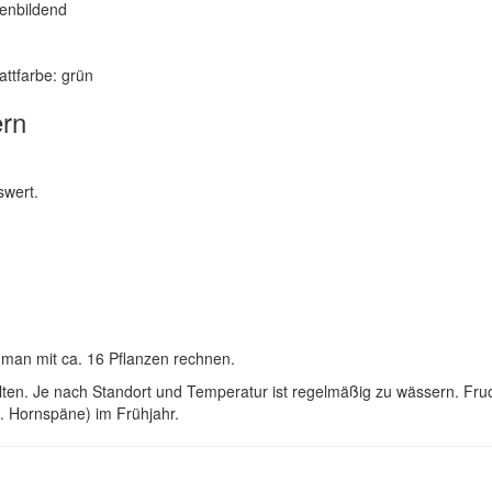
senbildend
lattfarbe: grün
ern
swert.
e man mit ca. 16 Pflanzen rechnen.
ollten. Je nach Standort und Temperatur ist regelmäßig zu wässern. F
. Hornspäne) im Frühjahr.