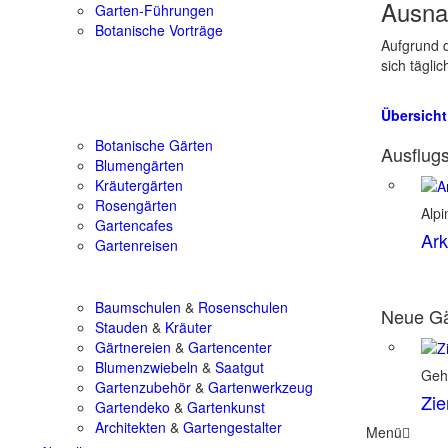
Ausna
Garten-Führungen
Botanische Vorträge
Aufgrund d
sich tägli
Übersicht
Botanische Gärten
Ausflugs
Blumengärten
Kräutergärten
Rosengärten
Alpi
Gartencafes
Ark
Gartenreisen
Baumschulen
&
Rosenschulen
Neue Gä
Stauden
&
Kräuter
Gärtnereien
&
Gartencenter
Blumenzwiebeln
&
Saatgut
Geh
Gartenzubehör
&
Gartenwerkzeug
Zie
Gartendeko
&
Gartenkunst
Architekten
&
Gartengestalter
Menü