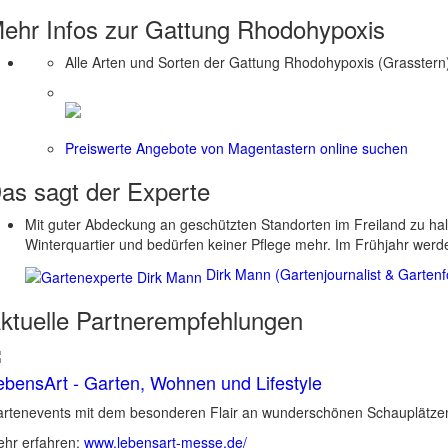
ehr Infos zur Gattung
Rhodohypoxis
Alle Arten und Sorten der Gattung Rhodohypoxis (Grasstern
Preiswerte Angebote von Magentastern online suchen
as sagt der
Experte
Mit guter Abdeckung an geschützten Standorten im Freiland zu halt
Winterquartier und bedürfen keiner Pflege mehr. Im Frühjahr werd
Dirk Mann (Gartenjournalist & Gartenf
ktuelle
Partnerempfehlungen
ebensArt - Garten, Wohnen und Lifestyle
rtenevents mit dem besonderen Flair an wunderschönen Schauplätzen 
hr erfahren:
www.lebensart-messe.de/