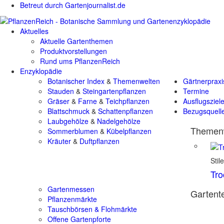
Betreut durch Gartenjournalist.de
Aktuelles
Aktuelle Gartenthemen
Produktvorstellungen
Rund ums PflanzenReich
Enzyklopädie
Botanischer Index
&
Themenwelten
Gärtnerpraxi
Stauden
&
Steingartenpflanzen
Termine
Gräser
&
Farne
&
Teichpflanzen
Ausflugsziel
Blattschmuck
&
Schattenpflanzen
Bezugsquell
Laubgehölze
&
Nadelgehölze
Themenw
Sommerblumen
&
Kübelpflanzen
Kräuter
&
Duftpflanzen
Stil
Tr
Gartenmessen
Gartente
Pflanzenmärkte
Tauschbörsen & Flohmärkte
Offene Gartenpforte