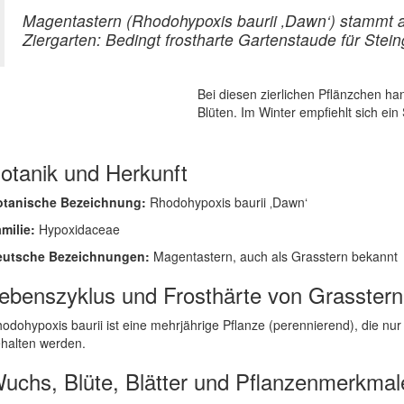
Magentastern (Rhodohypoxis baurii ‚Dawn‘) stammt 
Ziergarten: Bedingt frostharte Gartenstaude für Ste
Bei diesen zierlichen Pflänzchen ha
Blüten. Im Winter empfiehlt sich e
otanik und Herkunft
otanische Bezeichnung:
Rhodohypoxis baurii ‚Dawn‘
milie:
Hypoxidaceae
eutsche Bezeichnungen:
Magentastern, auch als Grasstern bekannt
ebenszyklus und Frosthärte von Grasstern
odohypoxis baurii ist eine mehrjährige Pflanze (perennierend), die nur
halten werden.
uchs, Blüte, Blätter und Pflanzenmerkmal