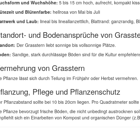
uchsform und Wuchshöhe:
5 bis 15 cm hoch, aufrecht, kompakt kis
ütezeit und Blütenfarbe:
hellrosa von Mai bis Juli
attwerk und Laub:
lineal bis lineallanzettlich, Blattrand: ganzrandig, B
tandort- und Bodenansprüche von Grasst
andort:
Der Grasstern liebt sonnige bis vollsonnige Plätze.
oden:
Sandige, stark durchlässige Böden sind für die Kultur empfehlen
ermehrung von Grasstern
e Pflanze lässt sich durch Teilung im Frühjahr oder Herbst vermehren.
flanzung, Pflege und Pflanzenschutz
r Pflanzabstand sollte bei 10 bis 20cm liegen. Pro Quadratmeter sollt
e Pflanze bevorzugt frische Böden, die nicht unbedingt austrocknen s
pfiehlt sich ein Einarbeiten von Kompost und organischen Dünger (z.B