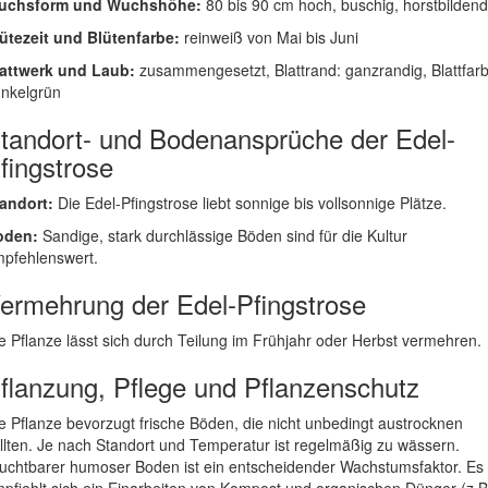
uchsform und Wuchshöhe:
80 bis 90 cm hoch, buschig, horstbildend
ütezeit und Blütenfarbe:
reinweiß von Mai bis Juni
attwerk und Laub:
zusammengesetzt, Blattrand: ganzrandig, Blattfarb
nkelgrün
tandort- und Bodenansprüche der Edel-
fingstrose
andort:
Die Edel-Pfingstrose liebt sonnige bis vollsonnige Plätze.
oden:
Sandige, stark durchlässige Böden sind für die Kultur
pfehlenswert.
ermehrung der Edel-Pfingstrose
e Pflanze lässt sich durch Teilung im Frühjahr oder Herbst vermehren.
flanzung, Pflege und Pflanzenschutz
e Pflanze bevorzugt frische Böden, die nicht unbedingt austrocknen
llten. Je nach Standort und Temperatur ist regelmäßig zu wässern.
uchtbarer humoser Boden ist ein entscheidender Wachstumsfaktor. Es