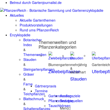
Betreut durch Gartenjournalist.de
Aktuelles
Aktuelle Gartenthemen
Produktvorstellungen
Rund ums PflanzenReich
Enzyklopädie
Botanischer
Themenwelten und
Index
Pflanzenkategorien
&
Themenwelten
Stauden
&
Blumengarten
mehrjährig
Gartenteic
&
Steingartenpflanzen
Zwiebelpflanzen
Uferbepf
winterhart
Gräser
Stauden
&
Farne
Gärtnerpraxis
&
Termine
Teichpflanzen
Gartenmessen
Ausflugsziele
Blattschmuck
Pflanzenmärkte
Bezugsquellen
&
Tauschbörsen
Menü
Schattenpflanzen