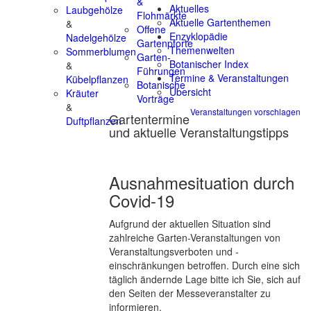
&
Aktuelles
Laubgehölze
Flohmärkte
Aktuelle Gartenthemen
&
Offene
Enzyklopädie
Nadelgehölze
Gartenpforte
Themenwelten
Sommerblumen
Garten-
Botanischer Index
&
Führungen
Termine & Veranstaltungen
Kübelpflanzen
Botanische
Übersicht
Kräuter
Vorträge
&
Veranstaltungen vorschlagen
Gartentermine
Duftpflanzen
und aktuelle Veranstaltungstipps
Ausnahmesituation durch
Covid-19
Aufgrund der aktuellen Situation sind
zahlreiche Garten-Veranstaltungen von
Veranstaltungsverboten und -
einschränkungen betroffen. Durch eine sich
täglich ändernde Lage bitte ich Sie, sich auf
den Seiten der Messeveranstalter zu
informieren.