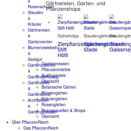
&
Gärtnereien, Garten- und
Rosenschulen
Pflanzenshops
Stauden
&
Kräuter
Gärtnereien
&
Geheimtipp
Staudengärtnerei
Staudengär
Gartencenter
Zierpflanzengärtnerei
Staudengärtnerei
Staudeng
Blumenzwiebeln
Stift
Stade
Gaissma
&
Höfli
Saatgut
Gartenmessen
Gartenzubehör
Pflanzenmärkte
&
Ausflugsziele
Gartenwerkzeug
Übersicht
Gartendeko
Botanische Gärten
&
Blumengärten
Gartenkunst
Kräutergärten
Architekten
Rosengärten
&
Bezugsquellen & Shops
Gartengestalter
Übersicht
Über PflanzenReich
Das PflanzenReich