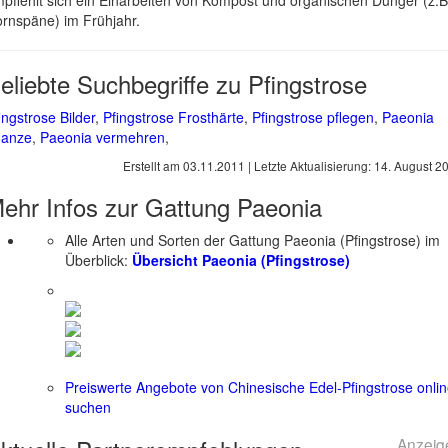
pfiehlt sich ein Einarbeiten von Kompost und organischen Dünger (z.B
rnspäne) im Frühjahr.
eliebte Suchbegriffe zu Pfingstrose
ingstrose Bilder
,
Pfingstrose Frosthärte
,
Pfingstrose pflegen
,
Paeonia
lanze
,
Paeonia vermehren
,
Erstellt am
03.11.2011
| Letzte Aktualisierung:
14. August 2
ehr Infos zur Gattung
Paeonia
Alle Arten und Sorten der Gattung Paeonia (Pfingstrose) im
Überblick:
Übersicht Paeonia (Pfingstrose)
Preiswerte Angebote von Chinesische Edel-Pfingstrose onli
suchen
Anzeig