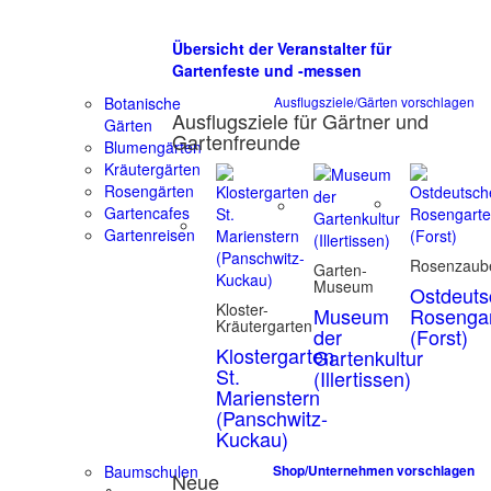
Übersicht der Veranstalter für
Gartenfeste und -messen
Botanische
Ausflugsziele/Gärten vorschlagen
Ausflugsziele für Gärtner und
Gärten
Gartenfreunde
Blumengärten
Kräutergärten
Rosengärten
Gartencafes
Gartenreisen
Rosenzaub
Garten-
Museum
Ostdeuts
Kloster-
Museum
Rosenga
Kräutergarten
der
(Forst)
Klostergarten
Gartenkultur
St.
(Illertissen)
Marienstern
(Panschwitz-
Kuckau)
Baumschulen
Shop/Unternehmen vorschlagen
Neue