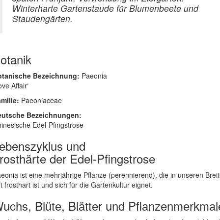
Winterharte Gartenstaude für Blumenbeete und
Staudengärten.
otanik
otanische Bezeichnung:
Paeonia
ove Affair‘
milie:
Paeoniaceae
eutsche Bezeichnungen:
inesische Edel-Pfingstrose
ebenszyklus und
rosthärte der Edel-Pfingstrose
eonia ist eine mehrjährige Pflanze (perennierend), die in unseren Brei
t frosthart ist und sich für die Gartenkultur eignet.
uchs, Blüte, Blätter und Pflanzenmerkmal