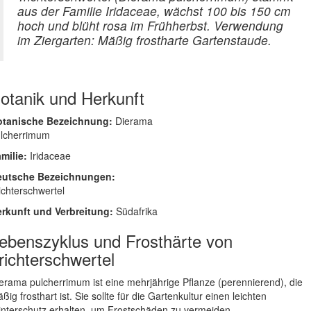
aus der Familie Iridaceae, wächst 100 bis 150 cm
hoch und blüht rosa im Frühherbst. Verwendung
im Ziergarten: Mäßig frostharte Gartenstaude.
otanik und Herkunft
otanische Bezeichnung:
Dierama
lcherrimum
milie:
Iridaceae
eutsche Bezeichnungen:
ichterschwertel
rkunft und Verbreitung:
Südafrika
ebenszyklus und Frosthärte von
richterschwertel
erama pulcherrimum ist eine mehrjährige Pflanze (perennierend), die
ßig frosthart ist. Sie sollte für die Gartenkultur einen leichten
nterschutz erhalten, um Frostschäden zu vermeiden.