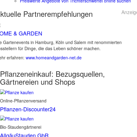
Preiswerte Angebote von Trichterschwertel online suchen
ktuelle
Partnerempfehlungen
Anzeig
OME & GARDEN
e Gartenevents in Hamburg, Köln und Salem mit renommierten
sstellern für Dinge, die das Leben schöner machen.
hr erfahren:
www.homeandgarden-net.de
Pflanzeneinkauf:
Bezugsquellen,
Gärtnereien und Shops
Online-Pflanzenversand
Pflanzen-Discounter24
Bio-Staudengärtnerei
AllgäuStauden GbR