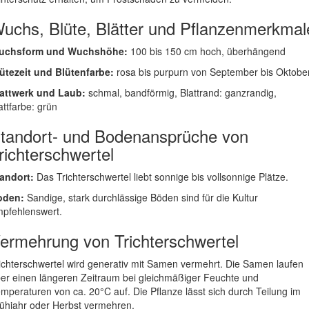
uchs, Blüte, Blätter und Pflanzenmerkmal
uchsform und Wuchshöhe:
100 bis 150 cm hoch, überhängend
ütezeit und Blütenfarbe:
rosa bis purpurn von September bis Oktobe
attwerk und Laub:
schmal, bandförmig, Blattrand: ganzrandig,
attfarbe: grün
tandort- und Bodenansprüche von
richterschwertel
andort:
Das Trichterschwertel liebt sonnige bis vollsonnige Plätze.
oden:
Sandige, stark durchlässige Böden sind für die Kultur
pfehlenswert.
ermehrung von Trichterschwertel
ichterschwertel wird generativ mit Samen vermehrt. Die Samen laufen
er einen längeren Zeitraum bei gleichmäßiger Feuchte und
mperaturen von ca. 20°C auf. Die Pflanze lässt sich durch Teilung im
ühjahr oder Herbst vermehren.