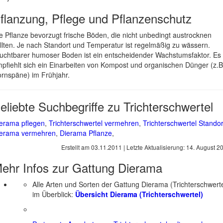
flanzung, Pflege und Pflanzenschutz
e Pflanze bevorzugt frische Böden, die nicht unbedingt austrocknen
llten. Je nach Standort und Temperatur ist regelmäßig zu wässern.
uchtbarer humoser Boden ist ein entscheidender Wachstumsfaktor. Es
pfiehlt sich ein Einarbeiten von Kompost und organischen Dünger (z.B
rnspäne) im Frühjahr.
eliebte Suchbegriffe zu Trichterschwertel
erama pflegen
,
Trichterschwertel vermehren
,
Trichterschwertel Standor
erama vermehren
,
Dierama Pflanze
,
Erstellt am
03.11.2011
| Letzte Aktualisierung:
14. August 2
ehr Infos zur Gattung
Dierama
Alle Arten und Sorten der Gattung Dierama (Trichterschwerte
im Überblick:
Übersicht Dierama (Trichterschwertel)