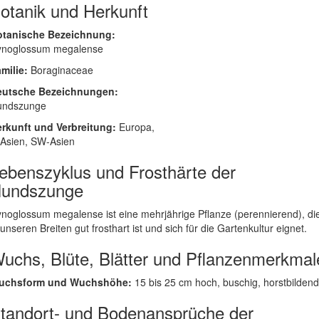
otanik und Herkunft
otanische Bezeichnung:
ynoglossum megalense
milie:
Boraginaceae
eutsche Bezeichnungen:
undszunge
rkunft und Verbreitung:
Europa,
Asien, SW-Asien
ebenszyklus und Frosthärte der
undszunge
noglossum megalense ist eine mehrjährige Pflanze (perennierend), di
 unseren Breiten gut frosthart ist und sich für die Gartenkultur eignet.
uchs, Blüte, Blätter und Pflanzenmerkmal
uchsform und Wuchshöhe:
15 bis 25 cm hoch, buschig, horstbildend
tandort- und Bodenansprüche der