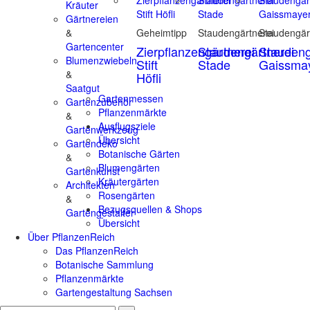
Kräuter
Gärtnereien
&
Geheimtipp
Staudengärtnerei
Staudengär
Gartencenter
Zierpflanzengärtnerei
Staudengärtnerei
Staudeng
Blumenzwiebeln
Stift
Stade
Gaissma
&
Höfli
Saatgut
Gartenmessen
Gartenzubehör
Pflanzenmärkte
&
Ausflugsziele
Gartenwerkzeug
Übersicht
Gartendeko
Botanische Gärten
&
Blumengärten
Gartenkunst
Kräutergärten
Architekten
Rosengärten
&
Bezugsquellen & Shops
Gartengestalter
Übersicht
Über PflanzenReich
Das PflanzenReich
Botanische Sammlung
Pflanzenmärkte
Gartengestaltung Sachsen