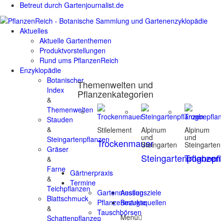
Betreut durch Gartenjournalist.de
Aktuelles
Aktuelle Gartenthemen
Produktvorstellungen
Rund ums PflanzenReich
Enzyklopädie
Botanischer
Themenwelten und
Index
Pflanzenkategorien
&
Themenwelten
Stauden
&
Stilelement
Alpinum
Alpinum
und
und
Steingartenpflanzen
Trockenmauer
Steingarten
Steingarten
Gräser
Steingartenpflanzen
Trogbepf
&
Farne
Gärtnerpraxis
&
Termine
Teichpflanzen
Gartenmessen
Ausflugsziele
Blattschmuck
Pflanzenmärkte
Bezugsquellen
&
Tauschbörsen
Menü
Schattenpflanzen