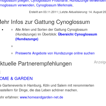
noglossum pflegen
,
Cynoglossum Frosthärte
,
Hundszunge verwenden
ynoglossum verwenden
,
Cynoglossum Merkmale
,
Erstellt am
03.11.2011
| Letzte Aktualisierung:
14. August 2
ehr Infos zur Gattung
Cynoglossum
Alle Arten und Sorten der Gattung Cynoglossum
(Hundszunge) im Überblick:
Übersicht Cynoglossum
(Hundszunge)
Preiswerte Angebote von Hundszunge online suchen
ktuelle
Partnerempfehlungen
Anzeig
OME & GARDEN
e Gartenevents in Hamburg, Köln und Salem mit renommierten
sstellern für Dinge, die das Leben schöner machen.
hr erfahren:
www.homeandgarden-net.de