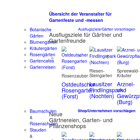
Übersicht der Veranstalter für
Gartenfeste und -messen
Botanische
Ausflugsziele/Gärten vorschlagen
Ausflugsziele für Gärtner und
Gärten
Gartenfreunde
Blumengärten
Kräutergärten
Rosengärten
Gartencafes
Gartenreisen
Riesen-
Spreewald-
Steingarten
Kräuter
Rosenzauber
Lausitzer
Arznei-
Ostdeutscher
Findlingspark
und
Rosengarten
(Nochten)
Gewürzpf
(Forst)
(Burg)
Baumschulen
Shop/Unternehmen vorschlagen
Neue
&
Gärtnereien, Garten- und
Rosenschulen
Pflanzenshops
Stauden
&