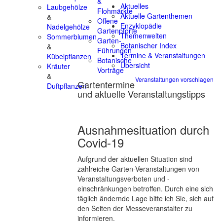
&
Aktuelles
Laubgehölze
Flohmärkte
Aktuelle Gartenthemen
&
Offene
Enzyklopädie
Nadelgehölze
Gartenpforte
Themenwelten
Sommerblumen
Garten-
Botanischer Index
&
Führungen
Termine & Veranstaltungen
Kübelpflanzen
Botanische
Übersicht
Kräuter
Vorträge
&
Veranstaltungen vorschlagen
Gartentermine
Duftpflanzen
und aktuelle Veranstaltungstipps
Ausnahmesituation durch
Covid-19
Aufgrund der aktuellen Situation sind
zahlreiche Garten-Veranstaltungen von
Veranstaltungsverboten und -
einschränkungen betroffen. Durch eine sich
täglich ändernde Lage bitte ich Sie, sich auf
den Seiten der Messeveranstalter zu
informieren.