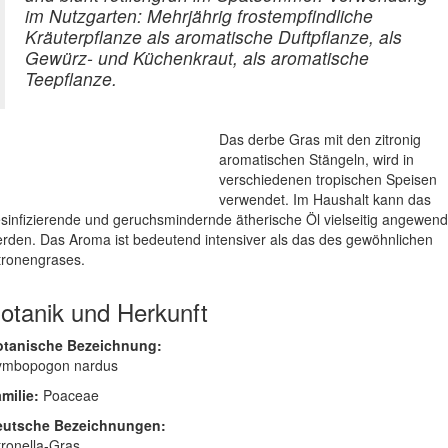
im Nutzgarten: Mehrjährig frostempfindliche
Kräuterpflanze als aromatische Duftpflanze, als
Gewürz- und Küchenkraut, als aromatische
Teepflanze.
Das derbe Gras mit den zitronig
aromatischen Stängeln, wird in
verschiedenen tropischen Speisen
verwendet. Im Haushalt kann das
sinfizierende und geruchsmindernde ätherische Öl vielseitig angewend
rden. Das Aroma ist bedeutend intensiver als das des gewöhnlichen
tronengrases.
otanik und Herkunft
otanische Bezeichnung:
ymbopogon nardus
milie:
Poaceae
eutsche Bezeichnungen:
tronella-Gras