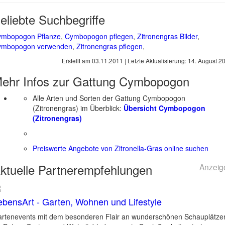
eliebte Suchbegriffe
ymbopogon Pflanze
,
Cymbopogon pflegen
,
Zitronengras Bilder
,
ymbopogon verwenden
,
Zitronengras pflegen
,
Erstellt am
03.11.2011
| Letzte Aktualisierung:
14. August 2
ehr Infos zur Gattung
Cymbopogon
Alle Arten und Sorten der Gattung Cymbopogon
(Zitronengras) im Überblick:
Übersicht Cymbopogon
(Zitronengras)
Preiswerte Angebote von Zitronella-Gras online suchen
ktuelle
Partnerempfehlungen
Anzeig
ebensArt - Garten, Wohnen und Lifestyle
rtenevents mit dem besonderen Flair an wunderschönen Schauplätze