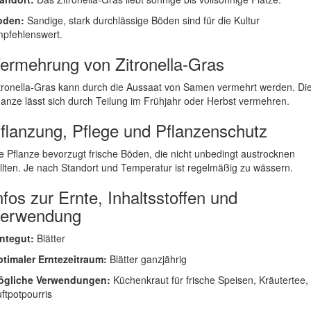
oden:
Sandige, stark durchlässige Böden sind für die Kultur
pfehlenswert.
ermehrung von Zitronella-Gras
tronella-Gras kann durch die Aussaat von Samen vermehrt werden. Di
lanze lässt sich durch Teilung im Frühjahr oder Herbst vermehren.
flanzung, Pflege und Pflanzenschutz
e Pflanze bevorzugt frische Böden, die nicht unbedingt austrocknen
llten. Je nach Standort und Temperatur ist regelmäßig zu wässern.
nfos zur Ernte, Inhaltsstoffen und
erwendung
ntegut:
Blätter
timaler Erntezeitraum:
Blätter ganzjährig
ögliche Verwendungen:
Küchenkraut für frische Speisen, Kräutertee,
ftpotpourris