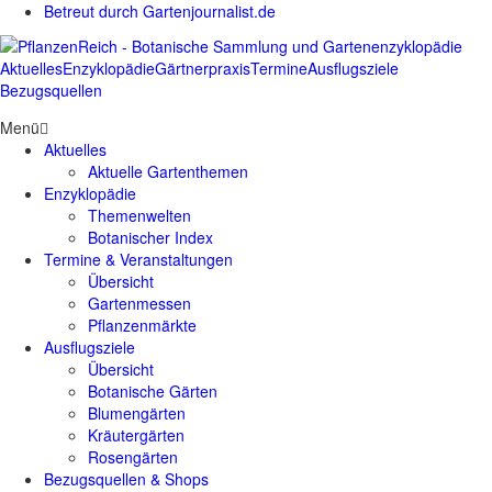
Betreut durch Gartenjournalist.de
Aktuelles
Enzyklopädie
Gärtnerpraxis
Termine
Ausflugsziele
Bezugsquellen
Menü
Aktuelles
Aktuelle Gartenthemen
Enzyklopädie
Themenwelten
Botanischer Index
Termine & Veranstaltungen
Übersicht
Gartenmessen
Pflanzenmärkte
Ausflugsziele
Übersicht
Botanische Gärten
Blumengärten
Kräutergärten
Rosengärten
Bezugsquellen & Shops