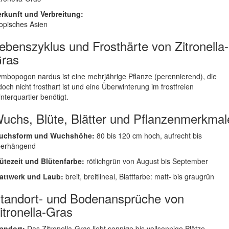
rkunft und Verbreitung:
opisches Asien
ebenszyklus und Frosthärte von Zitronella-
ras
mbopogon nardus ist eine mehrjährige Pflanze (perennierend), die
doch nicht frosthart ist und eine Überwinterung im frostfreien
nterquartier benötigt.
uchs, Blüte, Blätter und Pflanzenmerkmal
uchsform und Wuchshöhe:
80 bis 120 cm hoch, aufrecht bis
berhängend
ütezeit und Blütenfarbe:
rötlichgrün von August bis September
attwerk und Laub:
breit, breitlineal, Blattfarbe: matt- bis graugrün
tandort- und Bodenansprüche von
itronella-Gras
andort:
Das Zitronella-Gras liebt sonnige bis vollsonnige Plätze.