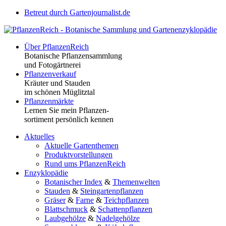
Betreut durch Gartenjournalist.de
Über PflanzenReich
Botanische Pflanzensammlung
und Fotogärtnerei
Pflanzenverkauf
Kräuter und Stauden
im schönen Müglitztal
Pflanzenmärkte
Lernen Sie mein Pflanzen-
sortiment persönlich kennen
Aktuelles
Aktuelle Gartenthemen
Produktvorstellungen
Rund ums PflanzenReich
Enzyklopädie
Botanischer Index
&
Themenwelten
Stauden
&
Steingartenpflanzen
Gräser
&
Farne
&
Teichpflanzen
Blattschmuck
&
Schattenpflanzen
Laubgehölze
&
Nadelgehölze