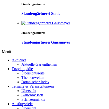
Staudengärtnerei
Staudengärtnerei Stade
Staudengärtnerei
Staudengärtnerei Gaissmayer
Menü
Aktuelles
Aktuelle Gartenthemen
Enzyklopädie
Übersichtsseite
Themenwelten
Botanischer Index
Termine & Veranstaltungen
Übersicht
Gartenmessen
Pflanzenmärkte
Ausflugsziele
Übersicht