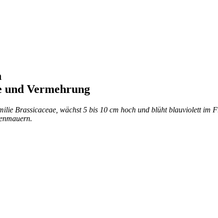
n
ge und Vermehrung
amilie Brassicaceae, wächst 5 bis 10 cm hoch und blüht blauviolett im
kenmauern.