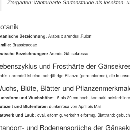
Ziergarten: Winterharte Gartenstaude als Insekten- 
otanik
otanische Bezeichnung:
Arabis x arendsii ‚Rubin‘
milie:
Brassicaceae
eutsche Bezeichnungen:
Arends-Gänsekresse
ebenszyklus und Frosthärte der Gänsekre
abis x arendsii ist eine mehrjährige Pflanze (perennierend), die in unser
uchs, Blüte, Blätter und Pflanzenmerkmal
uchsform und Wuchshöhe:
15 bis 20 cm hoch, kompakt polsterbilde
ütezeit und Blütenfarbe:
dunkelrosa von April bis Mai
attwerk und Laub:
oval, eiförmig, verkehrt eiförmig, Blattrand: gebuch
tandort- und Bodenansprüche der Gänsek