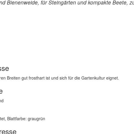
und Bienenweide, für Steingärten und kompakte Beete, z
sse
en Breiten gut frosthart ist und sich für die Gartenkultur eignet.
e
nd
tet, Blattfarbe: graugrün
resse