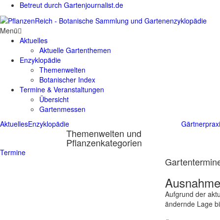
Betreut durch Gartenjournalist.de
Menü
Aktuelles
Aktuelle Gartenthemen
Enzyklopädie
Themenwelten
Botanischer Index
Termine & Veranstaltungen
Übersicht
Gartenmessen
Aktuelles
Enzyklopädie
Gärtnerprax
Themenwelten und
Pflanzenkategorien
Termine
Gartentermine
Ausnahmes
Aufgrund der aktu
ändernde Lage bit