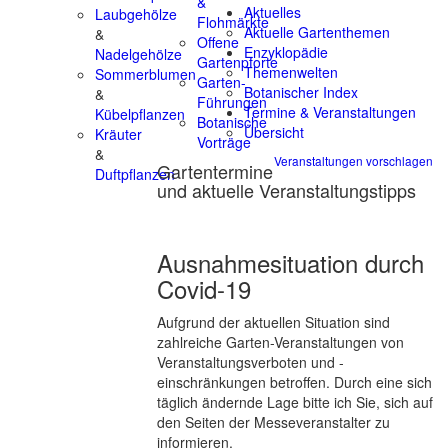
&
Aktuelles
Laubgehölze
Flohmärkte
Aktuelle Gartenthemen
&
Offene
Enzyklopädie
Nadelgehölze
Gartenpforte
Themenwelten
Sommerblumen
Garten-
Botanischer Index
&
Führungen
Termine & Veranstaltungen
Kübelpflanzen
Botanische
Übersicht
Kräuter
Vorträge
&
Veranstaltungen vorschlagen
Gartentermine
Duftpflanzen
und aktuelle Veranstaltungstipps
Ausnahmesituation durch
Covid-19
Aufgrund der aktuellen Situation sind
zahlreiche Garten-Veranstaltungen von
Veranstaltungsverboten und -
einschränkungen betroffen. Durch eine sich
täglich ändernde Lage bitte ich Sie, sich auf
den Seiten der Messeveranstalter zu
informieren.