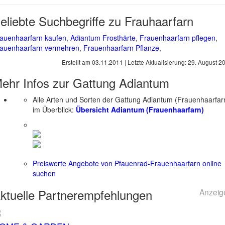
eliebte Suchbegriffe zu Frauhaarfarn
auenhaarfarn kaufen
,
Adiantum Frosthärte
,
Frauenhaarfarn pflegen
,
auenhaarfarn vermehren
,
Frauenhaarfarn Pflanze
,
Erstellt am
03.11.2011
| Letzte Aktualisierung:
29. August 2
ehr Infos zur Gattung
Adiantum
Alle Arten und Sorten der Gattung Adiantum (Frauenhaarfar
im Überblick:
Übersicht Adiantum (Frauenhaarfarn)
Preiswerte Angebote von Pfauenrad-Frauenhaarfarn online
suchen
ktuelle
Partnerempfehlungen
Anzeig