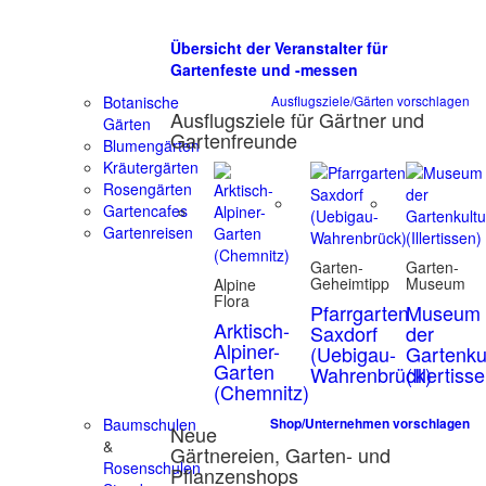
Übersicht der Veranstalter für
Gartenfeste und -messen
Botanische
Ausflugsziele/Gärten vorschlagen
Ausflugsziele für Gärtner und
Gärten
Gartenfreunde
Blumengärten
Kräutergärten
Rosengärten
Gartencafes
Gartenreisen
Garten-
Garten-
Geheimtipp
Museum
Alpine
Flora
Pfarrgarten
Museum
Arktisch-
Saxdorf
der
Alpiner-
(Uebigau-
Gartenku
Garten
Wahrenbrück)
(Illertiss
(Chemnitz)
Baumschulen
Shop/Unternehmen vorschlagen
Neue
&
Gärtnereien, Garten- und
Rosenschulen
Pflanzenshops