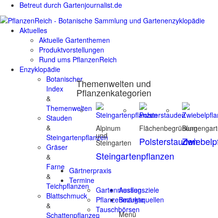
Betreut durch Gartenjournalist.de
Aktuelles
Aktuelle Gartenthemen
Produktvorstellungen
Rund ums PflanzenReich
Enzyklopädie
Botanischer
Themenwelten und
Index
Pflanzenkategorien
&
Themenwelten
Stauden
&
Alpinum
Flächenbegrünung
Blumengar
und
Steingartenpflanzen
Polsterstauden
Zwiebelp
Steingarten
Gräser
Steingartenpflanzen
&
Farne
Gärtnerpraxis
&
Termine
Teichpflanzen
Gartenmessen
Ausflugsziele
Blattschmuck
Pflanzenmärkte
Bezugsquellen
&
Tauschbörsen
Menü
Schattenpflanzen