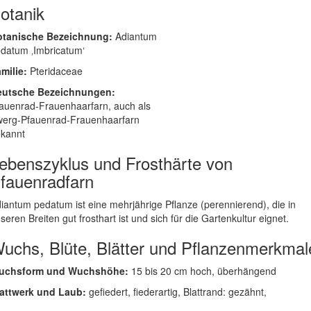
otanik
otanische Bezeichnung:
Adiantum
datum ‚Imbricatum‘
milie:
Pteridaceae
eutsche Bezeichnungen:
auenrad-Frauenhaarfarn, auch als
erg-Pfauenrad-Frauenhaarfarn
kannt
ebenszyklus und Frosthärte von
fauenradfarn
iantum pedatum ist eine mehrjährige Pflanze (perennierend), die in
seren Breiten gut frosthart ist und sich für die Gartenkultur eignet.
uchs, Blüte, Blätter und Pflanzenmerkmal
uchsform und Wuchshöhe:
15 bis 20 cm hoch, überhängend
attwerk und Laub:
gefiedert, fiederartig, Blattrand: gezähnt,