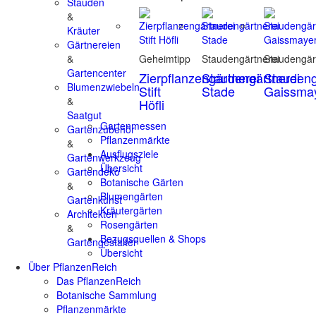
Stauden
&
Kräuter
Gärtnereien
&
Geheimtipp
Staudengärtnerei
Staudengär
Gartencenter
Zierpflanzengärtnerei
Staudengärtnerei
Staudeng
Blumenzwiebeln
Stift
Stade
Gaissma
&
Höfli
Saatgut
Gartenmessen
Gartenzubehör
Pflanzenmärkte
&
Ausflugsziele
Gartenwerkzeug
Übersicht
Gartendeko
Botanische Gärten
&
Blumengärten
Gartenkunst
Kräutergärten
Architekten
Rosengärten
&
Bezugsquellen & Shops
Gartengestalter
Übersicht
Über PflanzenReich
Das PflanzenReich
Botanische Sammlung
Pflanzenmärkte