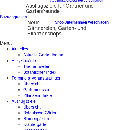
Ausflugsziele/Gärten vorschlagen
Ausflugsziele für Gärtner und
Gartenfreunde
Bezugsquellen
Neue
Shop/Unternehmen vorschlagen
Gärtnereien, Garten- und
Pflanzenshops
Menü
Aktuelles
Aktuelle Gartenthemen
Enzyklopädie
Themenwelten
Botanischer Index
Termine & Veranstaltungen
Übersicht
Gartenmessen
Pflanzenmärkte
Ausflugsziele
Übersicht
Botanische Gärten
Blumengärten
Kräutergärten