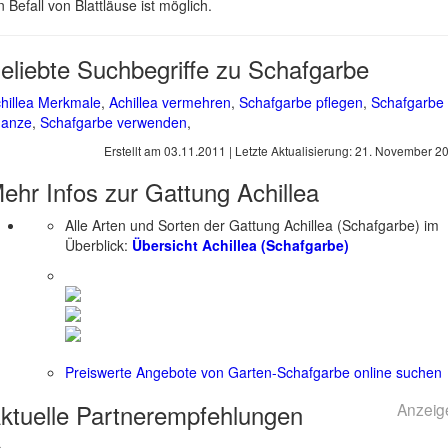
n Befall von Blattläuse ist möglich.
eliebte Suchbegriffe zu Schafgarbe
hillea Merkmale
,
Achillea vermehren
,
Schafgarbe pflegen
,
Schafgarbe
lanze
,
Schafgarbe verwenden
,
Erstellt am
03.11.2011
| Letzte Aktualisierung:
21. November 2
ehr Infos zur Gattung
Achillea
Alle Arten und Sorten der Gattung Achillea (Schafgarbe) im
Überblick:
Übersicht Achillea (Schafgarbe)
Preiswerte Angebote von Garten-Schafgarbe online suchen
ktuelle
Partnerempfehlungen
Anzeig