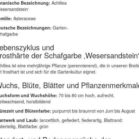
otanische Bezeichnung:
Achillea
esersandstein‘
milie:
Asteraceae
eutsche Bezeichnungen:
Garten-
hafgarbe
ebenszyklus und
rosthärte der Schafgarbe ‚Wesersandstein
hillea ist eine mehrjährige Pflanze (perennierend), die in unseren Breit
t frosthart ist und sich für die Gartenkultur eignet.
uchs, Blüte, Blätter und Pflanzenmerkmal
uchsform und Wuchshöhe:
70 bis 80 cm hoch, aufrecht,
eitwachsend, horstbildend
ütezeit und Blütenfarbe:
purpurrot bis braunrot von Juni bis August
attwerk und Laub:
lanzettlich, gefiedert, fiederartig, Blattrand:
ederteilig, Blattfarbe: grün