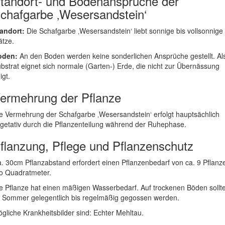
tandort- und Bodenansprüche der
chafgarbe ‚Wesersandstein‘
andort:
Die Schafgarbe ‚Wesersandstein‘ liebt sonnige bis vollsonnige
ätze.
oden:
An den Boden werden keine sonderlichen Ansprüche gestellt. Al
bstrat eignet sich normale (Garten-) Erde, die nicht zur Übernässung
igt.
ermehrung der Pflanze
e Vermehrung der Schafgarbe ‚Wesersandstein‘ erfolgt hauptsächlich
getativ durch die Pflanzenteilung während der Ruhephase.
flanzung, Pflege und Pflanzenschutz
. 30cm Pflanzabstand erfordert einen Pflanzenbedarf von ca. 9 Pflanz
o Quadratmeter.
e Pflanze hat einen mäßigen Wasserbedarf. Auf trockenen Böden sollt
 Sommer gelegentlich bis regelmäßig gegossen werden.
gliche Krankheitsbilder sind: Echter Mehltau.