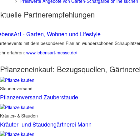
Preiswerte Angebote von Garten-Schafgarbe online suchen
ktuelle
Partnerempfehlungen
ebensArt - Garten, Wohnen und Lifestyle
rtenevents mit dem besonderen Flair an wunderschönen Schauplätzen 
hr erfahren:
www.lebensart-messe.de/
Pflanzeneinkauf:
Bezugsquellen, Gärtnere
Staudenversand
Pflanzenversand Zauberstaude
Kräuter- & Stauden
Kräuter- und Staudengärtnerei Mann