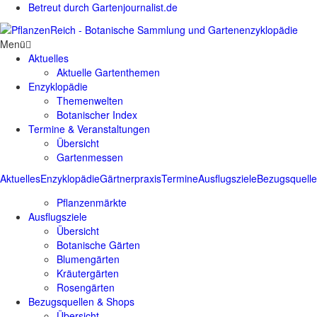
Betreut durch Gartenjournalist.de
Menü
Aktuelles
Aktuelle Gartenthemen
Enzyklopädie
Themenwelten
Botanischer Index
Termine & Veranstaltungen
Übersicht
Gartenmessen
Aktuelles
Enzyklopädie
Gärtnerpraxis
Termine
Ausflugsziele
Bezugsquell
Pflanzenmärkte
Ausflugsziele
Übersicht
Botanische Gärten
Blumengärten
Kräutergärten
Rosengärten
Bezugsquellen & Shops
Übersicht