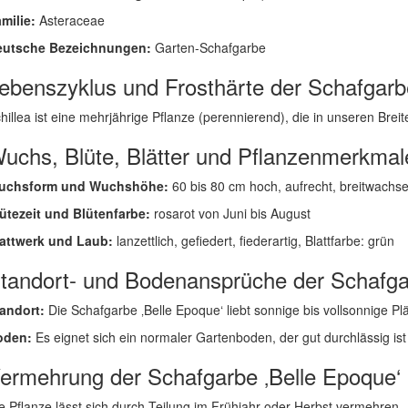
milie:
Asteraceae
eutsche Bezeichnungen:
Garten-Schafgarbe
ebenszyklus und Frosthärte der Schafgarb
hillea ist eine mehrjährige Pflanze (perennierend), die in unseren Breite
uchs, Blüte, Blätter und Pflanzenmerkmal
uchsform und Wuchshöhe:
60 bis 80 cm hoch, aufrecht, breitwachs
ütezeit und Blütenfarbe:
rosarot von Juni bis August
attwerk und Laub:
lanzettlich, gefiedert, fiederartig, Blattfarbe: grün
tandort- und Bodenansprüche der Schafga
andort:
Die Schafgarbe ‚Belle Epoque‘ liebt sonnige bis vollsonnige Plä
oden:
Es eignet sich ein normaler Gartenboden, der gut durchlässig ist
ermehrung der Schafgarbe ‚Belle Epoque‘
e Pflanze lässt sich durch Teilung im Frühjahr oder Herbst vermehren.