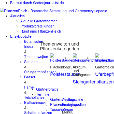
Betreut durch Gartenjournalist.de
Aktuelles
Aktuelle Gartenthemen
Produktvorstellungen
Rund ums PflanzenReich
Enzyklopädie
Botanischer
Themenwelten und
Index
Pflanzenkategorien
&
Themenwelten
Stauden
&
Flächenbegrünung
Alpinum
Gartenteic
und
Steingartenpflanzen
Polsterstauden
Uferbepf
Steingarten
Gräser
Steingartenpflanzen
&
Farne
Gärtnerpraxis
&
Termine
Teichpflanzen
Gartenmessen
Ausflugsziele
Blattschmuck
Pflanzenmärkte
Bezugsquellen
&
Tauschbörsen
Menü
Schattenpflanzen