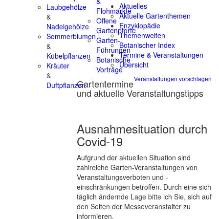
&
Aktuelles
Laubgehölze
Flohmärkte
Aktuelle Gartenthemen
&
Offene
Enzyklopädie
Nadelgehölze
Gartenpforte
Themenwelten
Sommerblumen
Garten-
Botanischer Index
&
Führungen
Termine & Veranstaltungen
Kübelpflanzen
Botanische
Übersicht
Kräuter
Vorträge
&
Veranstaltungen vorschlagen
Gartentermine
Duftpflanzen
und aktuelle Veranstaltungstipps
Ausnahmesituation durch
Covid-19
Aufgrund der aktuellen Situation sind
zahlreiche Garten-Veranstaltungen von
Veranstaltungsverboten und -
einschränkungen betroffen. Durch eine sich
täglich ändernde Lage bitte ich Sie, sich auf
den Seiten der Messeveranstalter zu
informieren.