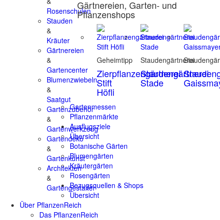
&
Gärtnereien, Garten- und
Rosenschulen
Pflanzenshops
Stauden
&
Kräuter
Gärtnereien
&
Geheimtipp
Staudengärtnerei
Staudengär
Gartencenter
Zierpflanzengärtnerei
Staudengärtnerei
Staudeng
Blumenzwiebeln
Stift
Stade
Gaissma
&
Höfli
Saatgut
Gartenmessen
Gartenzubehör
Pflanzenmärkte
&
Ausflugsziele
Gartenwerkzeug
Übersicht
Gartendeko
Botanische Gärten
&
Blumengärten
Gartenkunst
Kräutergärten
Architekten
Rosengärten
&
Bezugsquellen & Shops
Gartengestalter
Übersicht
Über PflanzenReich
Das PflanzenReich