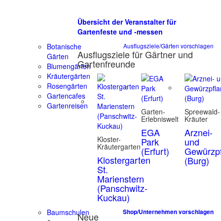
Übersicht der Veranstalter für
Gartenfeste und -messen
Botanische
Ausflugsziele/Gärten vorschlagen
Ausflugsziele für Gärtner und
Gärten
Gartenfreunde
Blumengärten
Kräutergärten
Rosengärten
Gartencafes
Gartenreisen
Garten-
Spreewald-
Erlebniswelt
Kräuter
EGA
Arznei-
Kloster-
Park
und
Kräutergarten
(Erfurt)
Gewürzpf
Klostergarten
(Burg)
St.
Marienstern
(Panschwitz-
Kuckau)
Baumschulen
Shop/Unternehmen vorschlagen
Neue