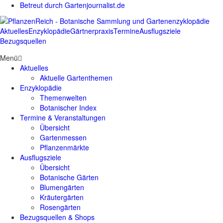
Betreut durch Gartenjournalist.de
Aktuelles
Enzyklopädie
Gärtnerpraxis
Termine
Ausflugsziele
Bezugsquellen
Menü
Aktuelles
Aktuelle Gartenthemen
Enzyklopädie
Themenwelten
Botanischer Index
Termine & Veranstaltungen
Übersicht
Gartenmessen
Pflanzenmärkte
Ausflugsziele
Übersicht
Botanische Gärten
Blumengärten
Kräutergärten
Rosengärten
Bezugsquellen & Shops