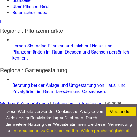
Über PflanzenReich
Botanischer Index
Regional: Pflanzenmärkte
Lernen Sie meine Pflanzen und mich auf Natur- und
Pflanzenmärkten im Raum Dresden und Sachsen persönlich
kennen.
Regional:
Gartengestaltung
Beratung bei der Anlage und Umgestaltung von Haus- und
Privatgärten im Raum Dresden und Ostsachsen.
Werben & Kooperationen
|
Datenschutz & Impressum
| © 2026 :
www.pflanzenreich.com
Diese Website verwendet Cookies zur Analyse von
Verstanden
Websitezugriffen/Marketingmaßnahmen. Durch
die weitere Nutzung der Website stimmen Sie dieser Verwendung
zu.
Informationen zu Cookies und Ihre Widerspruchsmöglichkeit