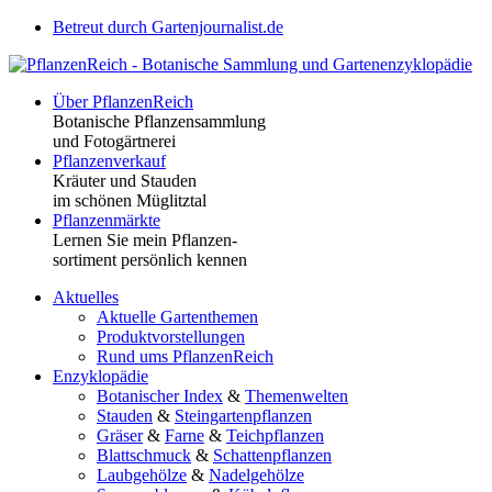
Betreut durch Gartenjournalist.de
Über PflanzenReich
Botanische Pflanzensammlung
und Fotogärtnerei
Pflanzenverkauf
Kräuter und Stauden
im schönen Müglitztal
Pflanzenmärkte
Lernen Sie mein Pflanzen-
sortiment persönlich kennen
Aktuelles
Aktuelle Gartenthemen
Produktvorstellungen
Rund ums PflanzenReich
Enzyklopädie
Botanischer Index
&
Themenwelten
Stauden
&
Steingartenpflanzen
Gräser
&
Farne
&
Teichpflanzen
Blattschmuck
&
Schattenpflanzen
Laubgehölze
&
Nadelgehölze