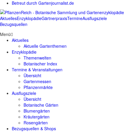
Betreut durch Gartenjournalist.de
Aktuelles
Enzyklopädie
Gärtnerpraxis
Termine
Ausflugsziele
Bezugsquellen
Menü
Aktuelles
Aktuelle Gartenthemen
Enzyklopädie
Themenwelten
Botanischer Index
Termine & Veranstaltungen
Übersicht
Gartenmessen
Pflanzenmärkte
Ausflugsziele
Übersicht
Botanische Gärten
Blumengärten
Kräutergärten
Rosengärten
Bezugsquellen & Shops