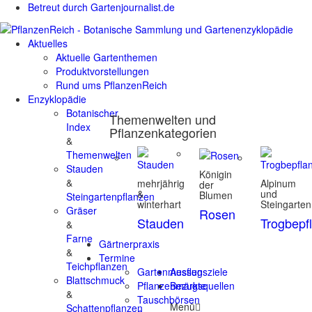
Betreut durch Gartenjournalist.de
Aktuelles
Aktuelle Gartenthemen
Produktvorstellungen
Rund ums PflanzenReich
Enzyklopädie
Botanischer
Themenwelten und
Index
Pflanzenkategorien
&
Themenwelten
Stauden
Königin
&
mehrjährig
Alpinum
der
&
und
Blumen
Steingartenpflanzen
winterhart
Steingarten
Gräser
Rosen
Stauden
Trogbepf
&
Farne
Gärtnerpraxis
&
Termine
Teichpflanzen
Gartenmessen
Ausflugsziele
Blattschmuck
Pflanzenmärkte
Bezugsquellen
&
Tauschbörsen
Menü
Schattenpflanzen