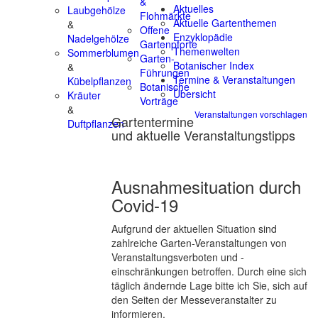
&
Aktuelles
Laubgehölze
Flohmärkte
Aktuelle Gartenthemen
&
Offene
Enzyklopädie
Nadelgehölze
Gartenpforte
Themenwelten
Sommerblumen
Garten-
Botanischer Index
&
Führungen
Termine & Veranstaltungen
Kübelpflanzen
Botanische
Übersicht
Kräuter
Vorträge
&
Veranstaltungen vorschlagen
Gartentermine
Duftpflanzen
und aktuelle Veranstaltungstipps
Ausnahmesituation durch
Covid-19
Aufgrund der aktuellen Situation sind
zahlreiche Garten-Veranstaltungen von
Veranstaltungsverboten und -
einschränkungen betroffen. Durch eine sich
täglich ändernde Lage bitte ich Sie, sich auf
den Seiten der Messeveranstalter zu
informieren.