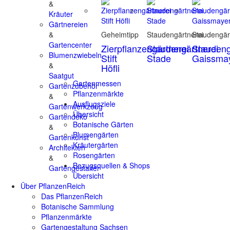
&
Kräuter
Gärtnereien
&
Geheimtipp
Staudengärtnerei
Staudengär
Gartencenter
Zierpflanzengärtnerei
Staudengärtnerei
Staudeng
Blumenzwiebeln
Stift
Stade
Gaissma
&
Höfli
Saatgut
Gartenmessen
Gartenzubehör
Pflanzenmärkte
&
Ausflugsziele
Gartenwerkzeug
Übersicht
Gartendeko
Botanische Gärten
&
Blumengärten
Gartenkunst
Kräutergärten
Architekten
Rosengärten
&
Bezugsquellen & Shops
Gartengestalter
Übersicht
Über PflanzenReich
Das PflanzenReich
Botanische Sammlung
Pflanzenmärkte
Gartengestaltung Sachsen