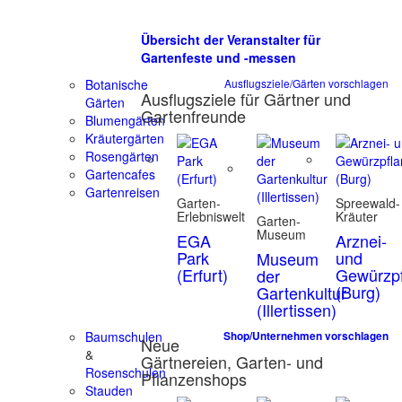
Übersicht der Veranstalter für
Gartenfeste und -messen
Botanische
Ausflugsziele/Gärten vorschlagen
Ausflugsziele für Gärtner und
Gärten
Gartenfreunde
Blumengärten
Kräutergärten
Rosengärten
Gartencafes
Gartenreisen
Garten-
Spreewald-
Erlebniswelt
Kräuter
Garten-
Museum
EGA
Arznei-
Park
und
Museum
(Erfurt)
Gewürzpf
der
(Burg)
Gartenkultur
(Illertissen)
Baumschulen
Shop/Unternehmen vorschlagen
Neue
&
Gärtnereien, Garten- und
Rosenschulen
Pflanzenshops
Stauden