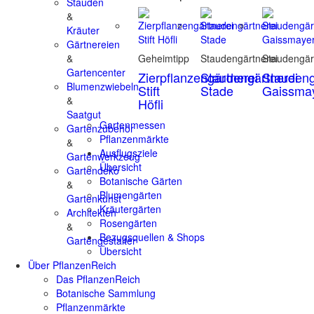
Stauden
&
Kräuter
Gärtnereien
&
Geheimtipp
Staudengärtnerei
Staudengär
Gartencenter
Zierpflanzengärtnerei
Staudengärtnerei
Staudeng
Blumenzwiebeln
Stift
Stade
Gaissma
&
Höfli
Saatgut
Gartenmessen
Gartenzubehör
Pflanzenmärkte
&
Ausflugsziele
Gartenwerkzeug
Übersicht
Gartendeko
Botanische Gärten
&
Blumengärten
Gartenkunst
Kräutergärten
Architekten
Rosengärten
&
Bezugsquellen & Shops
Gartengestalter
Übersicht
Über PflanzenReich
Das PflanzenReich
Botanische Sammlung
Pflanzenmärkte