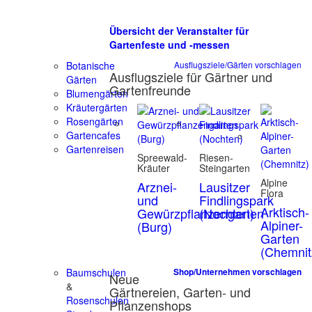
Übersicht der Veranstalter für
Gartenfeste und -messen
Botanische
Ausflugsziele/Gärten vorschlagen
Ausflugsziele für Gärtner und
Gärten
Gartenfreunde
Blumengärten
Kräutergärten
Rosengärten
Gartencafes
Gartenreisen
Spreewald-
Riesen-
Kräuter
Steingarten
Alpine
Arznei-
Lausitzer
Flora
und
Findlingspark
Arktisch-
Gewürzpflanzengarten
(Nochten)
Alpiner-
(Burg)
Garten
(Chemnit
Baumschulen
Shop/Unternehmen vorschlagen
Neue
&
Gärtnereien, Garten- und
Rosenschulen
Pflanzenshops