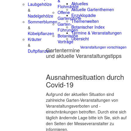
&
Aktuelles
Laubgehölze
Flohmärkte
Aktuelle Gartenthemen
&
Offene
Enzyklopädie
Nadelgehölze
Gartenpforte
Themenwelten
Sommerblumen
Garten-
Botanischer Index
&
Führungen
Termine & Veranstaltungen
Kübelpflanzen
Botanische
Übersicht
Kräuter
Vorträge
&
Veranstaltungen vorschlagen
Gartentermine
Duftpflanzen
und aktuelle Veranstaltungstipps
Ausnahmesituation durch
Covid-19
Aufgrund der aktuellen Situation sind
zahlreiche Garten-Veranstaltungen von
Veranstaltungsverboten und -
einschränkungen betroffen. Durch eine sich
täglich ändernde Lage bitte ich Sie, sich auf
den Seiten der Messeveranstalter zu
informieren.