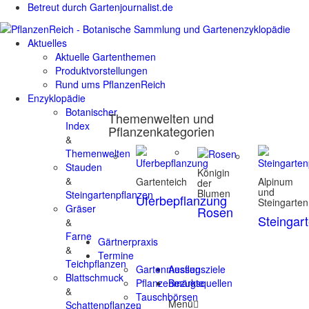
Betreut durch Gartenjournalist.de
Aktuelles
Aktuelle Gartenthemen
Produktvorstellungen
Rund ums PflanzenReich
Enzyklopädie
Botanischer
Themenwelten und
Index
Pflanzenkategorien
&
Themenwelten
Stauden
Königin
&
Gartenteich
Alpinum
der
und
Blumen
Steingartenpflanzen
Uferbepflanzung
Steingarten
Gräser
Rosen
Steingar
&
Farne
Gärtnerpraxis
&
Termine
Teichpflanzen
Gartenmessen
Ausflugsziele
Blattschmuck
Pflanzenmärkte
Bezugsquellen
&
Tauschbörsen
Menü
Schattenpflanzen