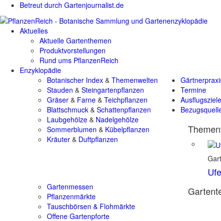
Betreut durch Gartenjournalist.de
Aktuelles
Aktuelle Gartenthemen
Produktvorstellungen
Rund ums PflanzenReich
Enzyklopädie
Botanischer Index
&
Themenwelten
Gärtnerpraxi
Stauden
&
Steingartenpflanzen
Termine
Gräser
&
Farne
&
Teichpflanzen
Ausflugsziel
Blattschmuck
&
Schattenpflanzen
Bezugsquell
Laubgehölze
&
Nadelgehölze
Themenw
Sommerblumen
&
Kübelpflanzen
Kräuter
&
Duftpflanzen
Gart
Ufe
Gartenmessen
Gartente
Pflanzenmärkte
Tauschbörsen & Flohmärkte
Offene Gartenpforte