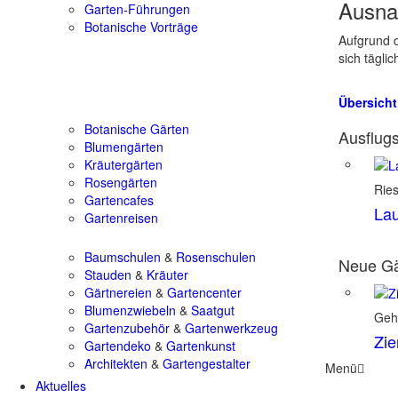
Ausna
Garten-Führungen
Botanische Vorträge
Aufgrund d
sich tägli
Übersicht
Botanische Gärten
Ausflugs
Blumengärten
Kräutergärten
Rosengärten
Rie
Gartencafes
Lau
Gartenreisen
Baumschulen
&
Rosenschulen
Neue Gä
Stauden
&
Kräuter
Gärtnereien
&
Gartencenter
Blumenzwiebeln
&
Saatgut
Geh
Gartenzubehör
&
Gartenwerkzeug
Zie
Gartendeko
&
Gartenkunst
Architekten
&
Gartengestalter
Menü
Aktuelles