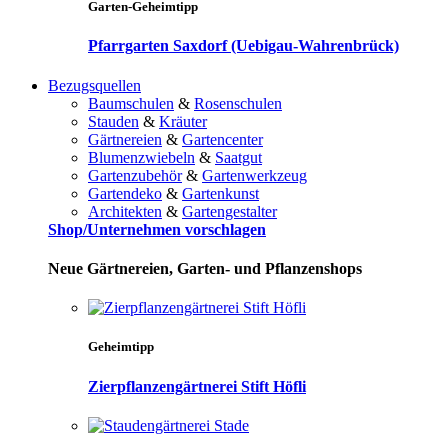
Garten-Geheimtipp
Pfarrgarten Saxdorf (Uebigau-Wahrenbrück)
Bezugsquellen
Baumschulen
&
Rosenschulen
Stauden
&
Kräuter
Gärtnereien
&
Gartencenter
Blumenzwiebeln
&
Saatgut
Gartenzubehör
&
Gartenwerkzeug
Gartendeko
&
Gartenkunst
Architekten
&
Gartengestalter
Shop/Unternehmen vorschlagen
Neue Gärtnereien, Garten- und Pflanzenshops
Geheimtipp
Zierpflanzengärtnerei Stift Höfli