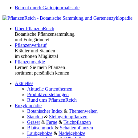
Betreut durch Gartenjournalist.de
Über PflanzenReich
Botanische Pflanzensammlung
und Fotogärtnerei
Pflanzenverkauf
Kräuter und Stauden
im schönen Müglitztal
Pflanzenmärkte
Lernen Sie mein Pflanzen-
sortiment persönlich kennen
Aktuelles
Aktuelle Gartenthemen
Produktvorstellungen
Rund ums PflanzenReich
Enzyklopädie
Botanischer Index
&
Themenwelten
Stauden
&
Steingartenpflanzen
Gräser
&
Farne
&
Teichpflanzen
Blattschmuck
&
Schattenpflanzen
Laubgehölze
&
Nadelgehölze