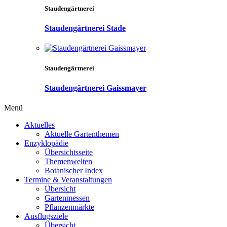
Staudengärtnerei
Staudengärtnerei Stade
Staudengärtnerei
Staudengärtnerei Gaissmayer
Menü
Aktuelles
Aktuelle Gartenthemen
Enzyklopädie
Übersichtsseite
Themenwelten
Botanischer Index
Termine & Veranstaltungen
Übersicht
Gartenmessen
Pflanzenmärkte
Ausflugsziele
Übersicht