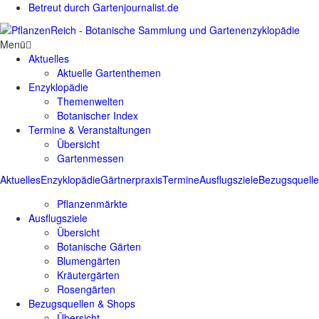
Betreut durch Gartenjournalist.de
Menü
Aktuelles
Aktuelle Gartenthemen
Enzyklopädie
Themenwelten
Botanischer Index
Termine & Veranstaltungen
Übersicht
Gartenmessen
Aktuelles
Enzyklopädie
Gärtnerpraxis
Termine
Ausflugsziele
Bezugsquell
Pflanzenmärkte
Ausflugsziele
Übersicht
Botanische Gärten
Blumengärten
Kräutergärten
Rosengärten
Bezugsquellen & Shops
Übersicht