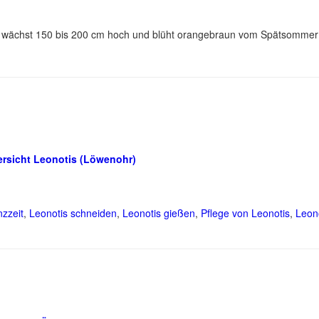
, wächst 150 bis 200 cm hoch und blüht orangebraun vom Spätsommer 
rsicht Leonotis (Löwenohr)
nzzeit
,
Leonotis schneiden
,
Leonotis gießen
,
Pflege von Leonotis
,
Leono