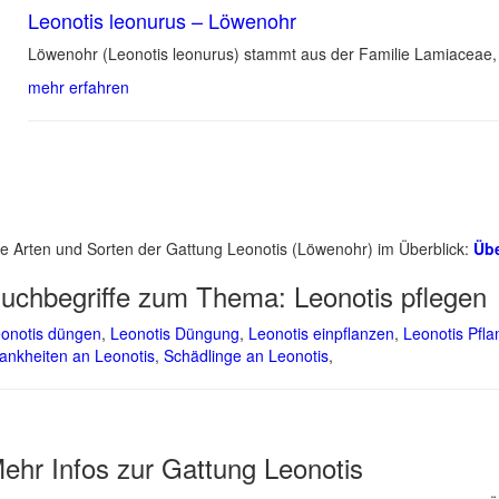
Leonotis leonurus – Löwenohr
Löwenohr (Leonotis leonurus) stammt aus der Familie Lamiaceae
mehr erfahren
le Arten und Sorten der Gattung Leonotis (Löwenohr) im Überblick:
Übe
uchbegriffe zum Thema:
Leonotis pflegen
onotis düngen
,
Leonotis Düngung
,
Leonotis einpflanzen
,
Leonotis Pfla
ankheiten an Leonotis
,
Schädlinge an Leonotis
,
ehr Infos zur Gattung
Leonotis