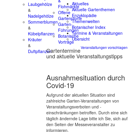
&
Aktuelles
Laubgehölze
Flohmärkte
Aktuelle Gartenthemen
&
Offene
Enzyklopädie
Nadelgehölze
Gartenpforte
Themenwelten
Sommerblumen
Garten-
Botanischer Index
&
Führungen
Termine & Veranstaltungen
Kübelpflanzen
Botanische
Übersicht
Kräuter
Vorträge
&
Veranstaltungen vorschlagen
Gartentermine
Duftpflanzen
und aktuelle Veranstaltungstipps
Ausnahmesituation durch
Covid-19
Aufgrund der aktuellen Situation sind
zahlreiche Garten-Veranstaltungen von
Veranstaltungsverboten und -
einschränkungen betroffen. Durch eine sich
täglich ändernde Lage bitte ich Sie, sich auf
den Seiten der Messeveranstalter zu
informieren.