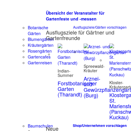
Übersicht der Veranstalter für
Gartenfeste und -messen
Botanische
Ausflugsziele/Gärten vorschlagen
Ausflugsziele für Gärtner und
Gärten
Gartenfreunde
Blumengärten
Kräutergärten
Rosengärten
Gartencafes
Gartenreisen
Spreewald-
Kräuter
Indian-
Summer
Arznei-
Forstbotanischer
Kloster-
und
Kräutergar
Garten
Gewürzpflanzengar
(Tharandt)
Klosterg
(Burg)
St.
Marienst
(Panschw
Kuckau)
Baumschulen
Shop/Unternehmen vorschlagen
Neue