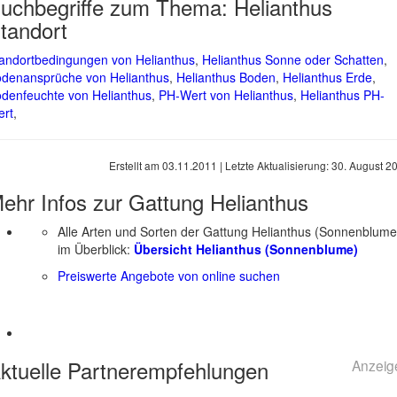
uchbegriffe zum Thema:
Helianthus
tandort
andortbedingungen von Helianthus
,
Helianthus Sonne oder Schatten
,
denansprüche von Helianthus
,
Helianthus Boden
,
Helianthus Erde
,
denfeuchte von Helianthus
,
PH-Wert von Helianthus
,
Helianthus PH-
rt
,
Erstellt am
03.11.2011
| Letzte Aktualisierung:
30. August 2
ehr Infos zur Gattung
Helianthus
Alle Arten und Sorten der Gattung Helianthus (Sonnenblume
im Überblick:
Übersicht Helianthus (Sonnenblume)
Preiswerte Angebote von online suchen
ktuelle
Partnerempfehlungen
Anzeig