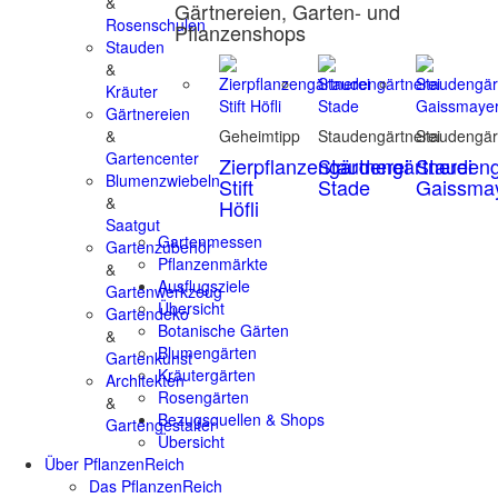
&
Gärtnereien, Garten- und
Rosenschulen
Pflanzenshops
Stauden
&
Kräuter
Gärtnereien
&
Geheimtipp
Staudengärtnerei
Staudengär
Gartencenter
Zierpflanzengärtnerei
Staudengärtnerei
Staudeng
Blumenzwiebeln
Stift
Stade
Gaissma
&
Höfli
Saatgut
Gartenmessen
Gartenzubehör
Pflanzenmärkte
&
Ausflugsziele
Gartenwerkzeug
Übersicht
Gartendeko
Botanische Gärten
&
Blumengärten
Gartenkunst
Kräutergärten
Architekten
Rosengärten
&
Bezugsquellen & Shops
Gartengestalter
Übersicht
Über PflanzenReich
Das PflanzenReich