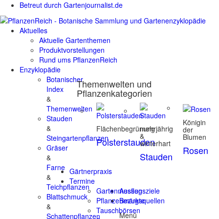
Betreut durch Gartenjournalist.de
Aktuelles
Aktuelle Gartenthemen
Produktvorstellungen
Rund ums PflanzenReich
Enzyklopädie
Botanischer
Themenwelten und
Index
Pflanzenkategorien
&
Themenwelten
Stauden
Königin
&
Flächenbegrünung
mehrjährig
der
&
Blumen
Steingartenpflanzen
Polsterstauden
winterhart
Gräser
Rosen
Stauden
&
Farne
Gärtnerpraxis
&
Termine
Teichpflanzen
Gartenmessen
Ausflugsziele
Blattschmuck
Pflanzenmärkte
Bezugsquellen
&
Tauschbörsen
Menü
Schattenpflanzen