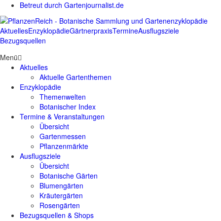
Betreut durch Gartenjournalist.de
Aktuelles
Enzyklopädie
Gärtnerpraxis
Termine
Ausflugsziele
Bezugsquellen
Menü
Aktuelles
Aktuelle Gartenthemen
Enzyklopädie
Themenwelten
Botanischer Index
Termine & Veranstaltungen
Übersicht
Gartenmessen
Pflanzenmärkte
Ausflugsziele
Übersicht
Botanische Gärten
Blumengärten
Kräutergärten
Rosengärten
Bezugsquellen & Shops