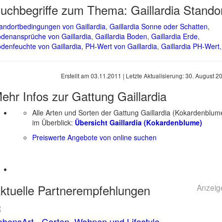
uchbegriffe zum Thema:
Gaillardia Stando
andortbedingungen von Gaillardia
,
Gaillardia Sonne oder Schatten
,
denansprüche von Gaillardia
,
Gaillardia Boden
,
Gaillardia Erde
,
denfeuchte von Gaillardia
,
PH-Wert von Gaillardia
,
Gaillardia PH-Wert
,
Erstellt am
03.11.2011
| Letzte Aktualisierung:
30. August 2
ehr Infos zur Gattung
Gaillardia
Alle Arten und Sorten der Gattung Gaillardia (Kokardenblum
im Überblick:
Übersicht Gaillardia (Kokardenblume)
Preiswerte Angebote von online suchen
ktuelle
Partnerempfehlungen
Anzeig
ebensArt - Garten, Wohnen und Lifestyle