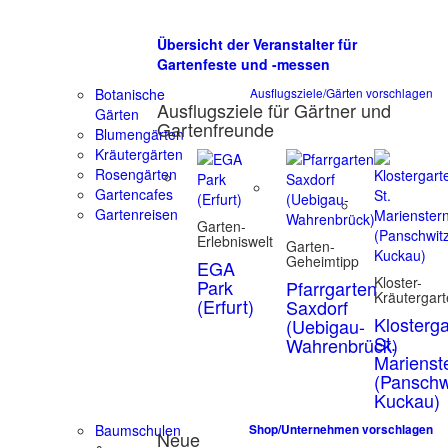
Übersicht der Veranstalter für
Gartenfeste und -messen
Botanische
Ausflugsziele/Gärten vorschlagen
Ausflugsziele für Gärtner und
Gärten
Gartenfreunde
Blumengärten
Kräutergärten
Rosengärten
Gartencafes
Gartenreisen
Garten-
Erlebniswelt
Garten-
Geheimtipp
EGA
Kloster-
Park
Pfarrgarten
Kräutergar
(Erfurt)
Saxdorf
Klosterg
(Uebigau-
St.
Wahrenbrück)
Marienst
(Panschw
Kuckau)
Baumschulen
Shop/Unternehmen vorschlagen
Neue