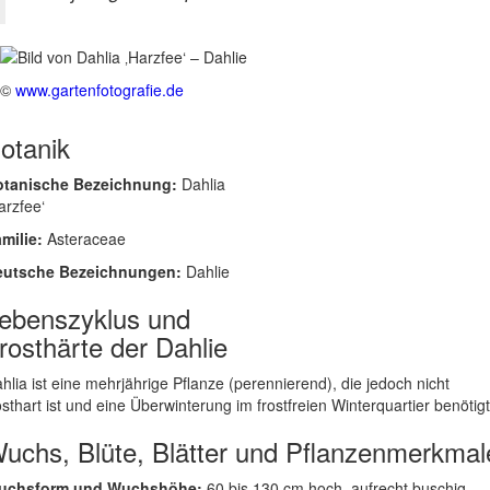
©
www.gartenfotografie.de
otanik
otanische Bezeichnung:
Dahlia
arzfee‘
milie:
Asteraceae
eutsche Bezeichnungen:
Dahlie
ebenszyklus und
rosthärte der Dahlie
hlia ist eine mehrjährige Pflanze (perennierend), die jedoch nicht
osthart ist und eine Überwinterung im frostfreien Winterquartier benötigt
uchs, Blüte, Blätter und Pflanzenmerkmal
uchsform und Wuchshöhe:
60 bis 130 cm hoch, aufrecht buschig,