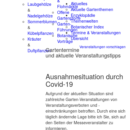
&
Aktuelles
Laubgehölze
Flohmärkte
Aktuelle Gartenthemen
&
Offene
Enzyklopädie
Nadelgehölze
Gartenpforte
Themenwelten
Sommerblumen
Garten-
Botanischer Index
&
Führungen
Termine & Veranstaltungen
Kübelpflanzen
Botanische
Übersicht
Kräuter
Vorträge
&
Veranstaltungen vorschlagen
Gartentermine
Duftpflanzen
und aktuelle Veranstaltungstipps
Ausnahmesituation durch
Covid-19
Aufgrund der aktuellen Situation sind
zahlreiche Garten-Veranstaltungen von
Veranstaltungsverboten und -
einschränkungen betroffen. Durch eine sich
täglich ändernde Lage bitte ich Sie, sich auf
den Seiten der Messeveranstalter zu
informieren.