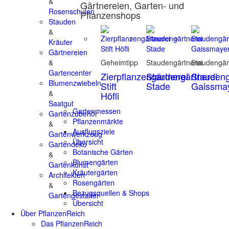
&
Gärtnereien, Garten- und
Rosenschulen
Pflanzenshops
Stauden
&
Kräuter
Gärtnereien
&
Geheimtipp
Staudengärtnerei
Staudengär
Gartencenter
Zierpflanzengärtnerei
Staudengärtnerei
Staudeng
Blumenzwiebeln
Stift
Stade
Gaissma
&
Höfli
Saatgut
Gartenmessen
Gartenzubehör
Pflanzenmärkte
&
Ausflugsziele
Gartenwerkzeug
Übersicht
Gartendeko
Botanische Gärten
&
Blumengärten
Gartenkunst
Kräutergärten
Architekten
Rosengärten
&
Bezugsquellen & Shops
Gartengestalter
Übersicht
Über PflanzenReich
Das PflanzenReich