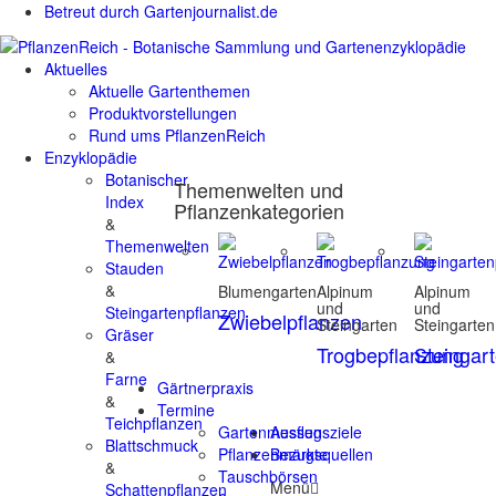
Betreut durch Gartenjournalist.de
Aktuelles
Aktuelle Gartenthemen
Produktvorstellungen
Rund ums PflanzenReich
Enzyklopädie
Botanischer
Themenwelten und
Index
Pflanzenkategorien
&
Themenwelten
Stauden
&
Blumengarten
Alpinum
Alpinum
und
und
Steingartenpflanzen
Zwiebelpflanzen
Steingarten
Steingarten
Gräser
Trogbepflanzung
Steingar
&
Farne
Gärtnerpraxis
&
Termine
Teichpflanzen
Gartenmessen
Ausflugsziele
Blattschmuck
Pflanzenmärkte
Bezugsquellen
&
Tauschbörsen
Menü
Schattenpflanzen