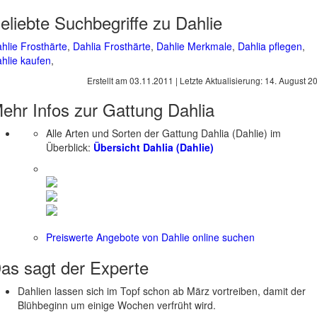
eliebte Suchbegriffe zu Dahlie
hlie Frosthärte
,
Dahlia Frosthärte
,
Dahlie Merkmale
,
Dahlia pflegen
,
hlie kaufen
,
Erstellt am
03.11.2011
| Letzte Aktualisierung:
14. August 2
ehr Infos zur Gattung
Dahlia
Alle Arten und Sorten der Gattung Dahlia (Dahlie) im
Überblick:
Übersicht Dahlia (Dahlie)
Preiswerte Angebote von Dahlie online suchen
as sagt der
Experte
Dahlien lassen sich im Topf schon ab März vortreiben, damit der
Blühbeginn um einige Wochen verfrüht wird.