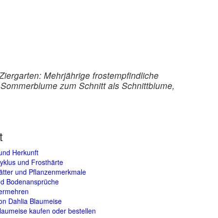
iergarten: Mehrjährige frostempfindliche
nd Sommerblume zum Schnitt als Schnittblume,
t
und Herkunft
yklus und Frosthärte
lätter und Pflanzenmerkmale
und Bodenansprüche
vermehren
on Dahlia Blaumeise
laumeise kaufen oder bestellen