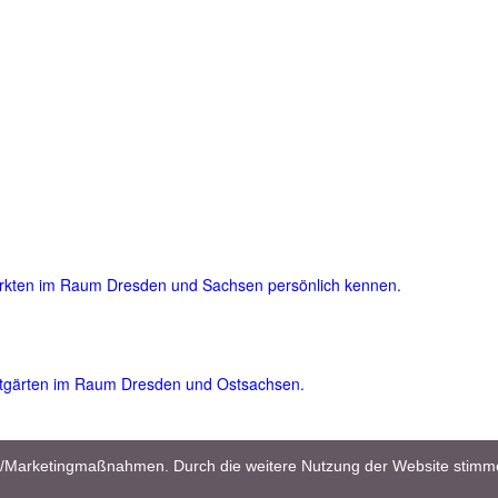
ärkten im Raum Dresden und Sachsen persönlich kennen.
atgärten im Raum Dresden und Ostsachsen.
und viele nützliche und wertvolle Garten- und Pflegetipps für Einsteig
en/Marketingmaßnahmen. Durch die weitere Nutzung der Website stimm
flanzenreich.com