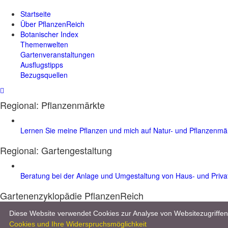
Startseite
Über PflanzenReich
Botanischer Index
Themenwelten
Gartenveranstaltungen
Ausflugstipps
Bezugsquellen
Regional: Pflanzenmärkte
Lernen Sie meine Pflanzen und mich auf Natur- und Pflanzenm
Regional:
Gartengestaltung
Beratung bei der Anlage und Umgestaltung von Haus- und Priv
Gartenenzyklopädie PflanzenReich
Entdecken Sie im Gartenlexikon mehr als 8.000 Pflanzen, 10.000 Bilder 
Diese Website verwendet Cookies zur Analyse von Websitezugriff
Cookies und Ihre Widerspruchsmöglichkeit
Werben & Kooperationen
|
Datenschutz & Impressum
| © 2026 :
www.p