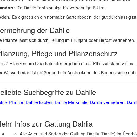
andort:
Die Dahlie liebt sonnige bis vollsonnige Plätze.
oden:
Es eignet sich ein normaler Gartenboden, der gut durchlässig ist
ermehrung der Dahlie
e Pflanze lässt sich durch Teilung im Frühjahr oder Herbst vermehren.
flanzung, Pflege und Pflanzenschutz
bis 7 Pflanzen pro Quadratmeter ergeben einen Pflanzabstand von ca.
r Wasserbedarf ist größer und ein Austrocknen des Bodens sollte un
eliebte Suchbegriffe zu Dahlie
hlie Pflanze
,
Dahlie kaufen
,
Dahlie Merkmale
,
Dahlia vermehren
,
Dahli
ehr Infos zur Gattung
Dahlia
Alle Arten und Sorten der Gattung Dahlia (Dahlie) im Überbl