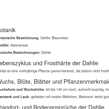
otanik
otanische Bezeichnung:
Dahlia ‚Blaumeise‘
milie:
Asteraceae
eutsche Bezeichnungen:
Dahlie
ebenszyklus und Frosthärte der Dahlie
hlia ist eine mehrjährige Pflanze (perennierend), die jedoch nicht frost
uchs, Blüte, Blätter und Pflanzenmerkmal
uchsform und Wuchshöhe:
60 bis 130 cm hoch, aufrecht buschig, ho
attwerk und Laub:
gefiedert mit ovalen Blättchen, Blattrand: leicht gez
tandort- und Bodenansprüche der Dahlie