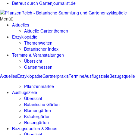
Betreut durch Gartenjournalist.de
Menü
Aktuelles
Aktuelle Gartenthemen
Enzyklopädie
Themenwelten
Botanischer Index
Termine & Veranstaltungen
Übersicht
Gartenmessen
Aktuelles
Enzyklopädie
Gärtnerpraxis
Termine
Ausflugsziele
Bezugsquell
Pflanzenmärkte
Ausflugsziele
Übersicht
Botanische Gärten
Blumengärten
Kräutergärten
Rosengärten
Bezugsquellen & Shops
Übersicht